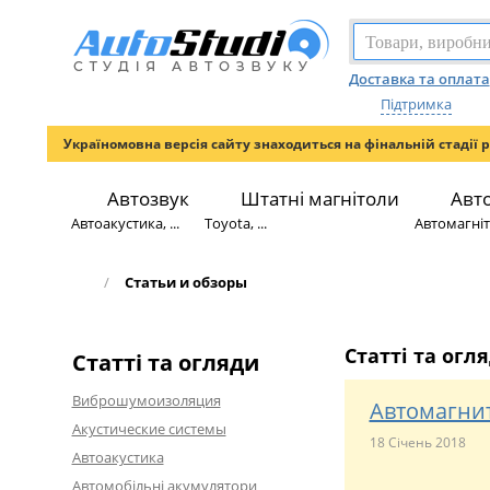
Доставка та оплата
Підтримка
Україномовна версія сайту знаходиться на фінальній стадії 
Автозвук
Штатні магнітоли
Авт
Автоакустика, ...
Toyota, ...
Автомагніто
/
Статьи и обзоры
Статті та огл
Статті та огляди
Виброшумоизоляция
Автомагнит
Акустические системы
18 Січень 2018
Автоакустика
Автомобільні акумулятори