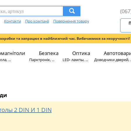
(067
Контакти
Про компанії
Повернення товару
П
розробки та запрацює в найближчий час. Вибачаємося за незручності!
омагнітоли
Безпека
Оптика
Автотовар
ла, ...
Парктронік, ...
LED- лампы, ...
Доводчики дверей, ..
яди
олы 2 DIN И 1 DIN