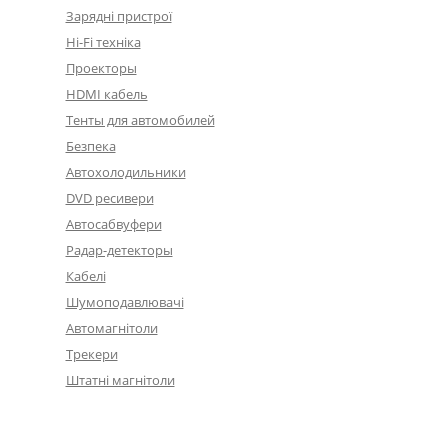
Зарядні пристрої
Hi-Fi техніка
Проекторы
HDMI кабель
Тенты для автомобилей
Безпека
Автохолодильники
DVD ресивери
Автосабвуфери
Радар-детекторы
Кабелі
Шумоподавлювачі
Автомагнітоли
Трекери
Штатні магнітоли