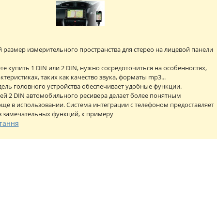
й размер измерительного пространства для стерео на лицевой панели
те купить 1 DIN или 2 DIN, нужно сосредоточиться на особенностях,
ктеристиках, таких как качество звука, форматы mp3...
ель головного устройства обеспечивает удобные функции.
ей 2 DIN автомобильного ресивера делает более понятным
ще в использовании. Система интеграции с телефоном предоставляет
з замечательных функций, к примеру
тання