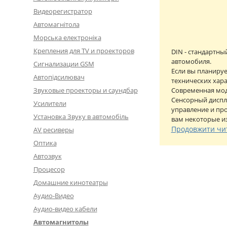
Видеорегистратор
Автомагнітола
Морська електроніка
Крепления для TV и проекторов
DIN - стандартны
автомобиля.
Сигнализации GSM
Если вы планируе
Автопідсилювач
технических хара
Звуковые проекторы и саундбар
Современная мод
Сенсорный диспл
Усилители
управление и про
Установка Звуку в автомобіль
вам некоторые и
Продовжити чи
AV ресиверы
Оптика
Автозвук
Процесор
Домашние кинотеатры
Аудио-Видео
Аудио-видео кабели
Автомагнитолы