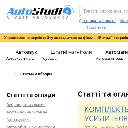
Доставка та оплата
Конт
Підтримка
Україномовна версія сайту знаходиться на фінальній стадії розроб
Автозвук
Штатні магнітоли
Автомагн
Автоакустика, ...
Toyota, ...
Автомагнітола, ...
/
Статьи и обзоры
Статті та ог
Статті та огляди
Виброшумоизоляция
КОМПЛЕКТЫ
Акустические системы
УСИЛИТЕЛЯ
Автоакустика
Автомобільні акумулятори