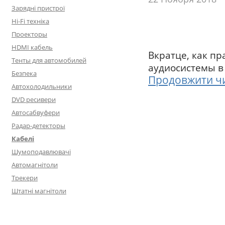
Зарядні пристрої
Hi-Fi техніка
Проекторы
HDMI кабель
Вкратце, как п
Тенты для автомобилей
аудиосистемы в
Безпека
Продовжити ч
Автохолодильники
DVD ресивери
Автосабвуфери
Радар-детекторы
Кабелі
Шумоподавлювачі
Автомагнітоли
Трекери
Штатні магнітоли