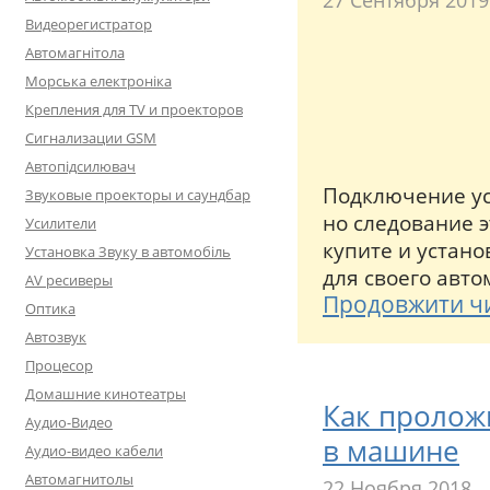
27 Сентября 2019
Видеорегистратор
Автомагнітола
Морська електроніка
Крепления для TV и проекторов
Сигнализации GSM
Автопідсилювач
Подключение ус
Звуковые проекторы и саундбар
но следование э
Усилители
купите и устан
Установка Звуку в автомобіль
для своего авто
AV ресиверы
Продовжити ч
Оптика
Автозвук
Процесор
Домашние кинотеатры
Как пролож
Аудио-Видео
в машине
Аудио-видео кабели
Автомагнитолы
22 Ноября 2018