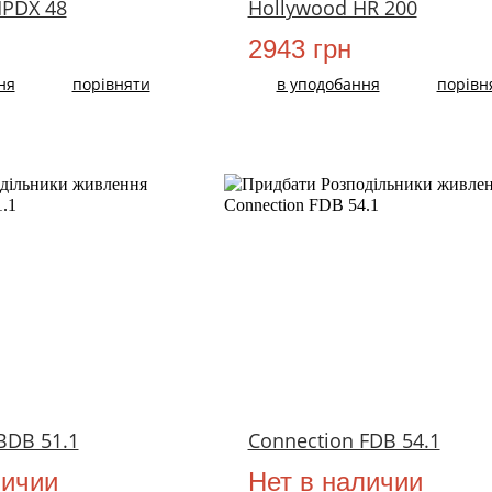
HPDX 48
Hollywood HR 200
2943 грн
ня
порівняти
в уподобання
порівн
BDB 51.1
Connection FDB 54.1
личии
Нет в наличии