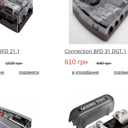
BFD 21.1
Connection BFD 31 DGT.1
610 грн
1020 грн
640 грн
ня
порівняти
в уподобання
порівн