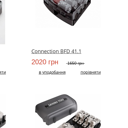
Connection BFD 41.1
2020 грн
1650 грн
яти
в уподобання
порівняти