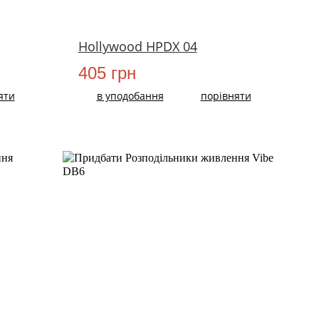
Hollywood HPDX 04
405 грн
яти
в уподобання
порівняти