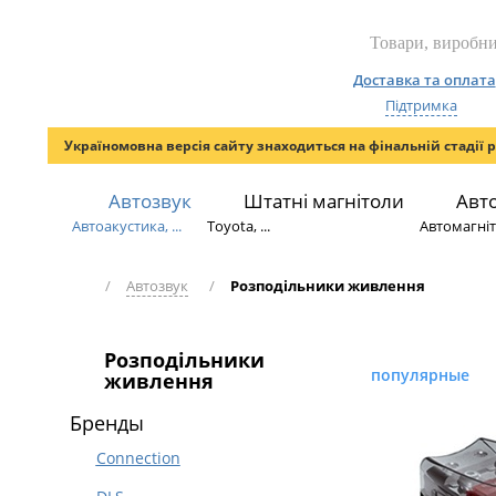
Доставка та оплата
Підтримка
Україномовна версія сайту знаходиться на фінальній стадії 
Автозвук
Штатні магнітоли
Авт
Автоакустика, ...
Toyota, ...
Автомагніто
/
Автозвук
/
Розподільники живлення
Розподільники
популярные
живлення
Бренды
Connection