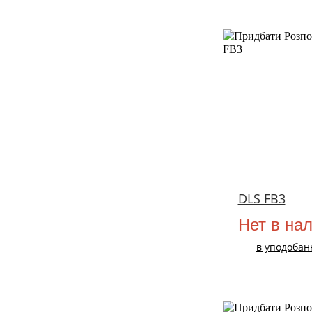
НОВИЙ
DLS FB3
Нет в на
в уподобан