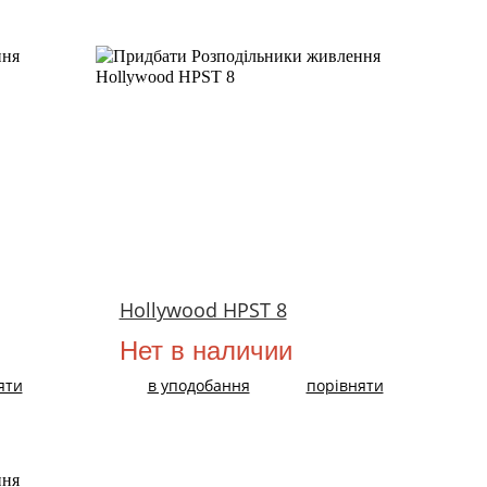
НОВИЙ
Hollywood HPST 8
Нет в наличии
яти
в уподобання
порівняти