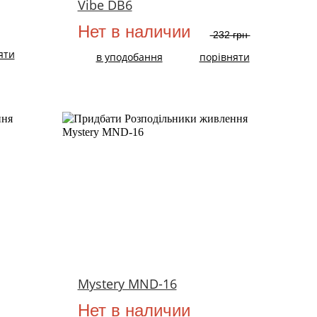
Vibe DB6
Нет в наличии
232 грн
яти
в уподобання
порівняти
Mystery MND-16
Нет в наличии