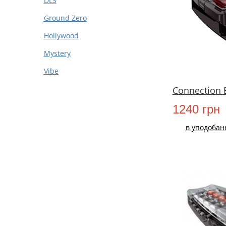
DLS
Ground Zero
Hollywood
Mystery
Vibe
Connection 
1240 грн
в уподобан