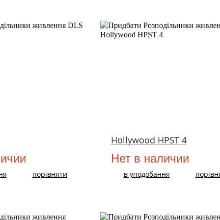
НОВИЙ
Hollywood HPST 4
личии
Нет в наличии
ня
порівняти
в уподобання
порівн