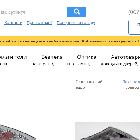
(067
Контакти
Про компанії
Повернення товару
П
розробки та запрацює в найближчий час. Вибачаємося за незручності!
омагнітоли
Безпека
Оптика
Автотовар
ла, ...
Парктронік, ...
LED- лампы, ...
Доводчики дверей, ..
Сертифікований
Поверненн
товар
протягом 