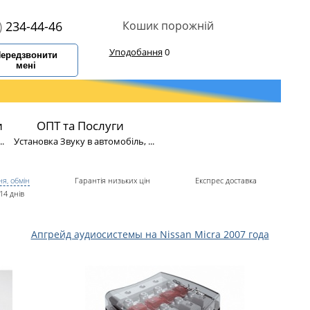
)
234-44-46
Кошик порожній
Уподобання
0
ередзвонити
мені
и
ОПТ та Послуги
.
Установка Звуку в автомобіль, ...
я, обмін
Гарантія низьких цін
Експрес доставка
14 днів
Апгрейд аудиосистемы на Nissan Micra 2007 года