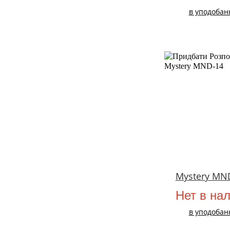
в уподобан
Mystery MN
Нет в на
в уподобан