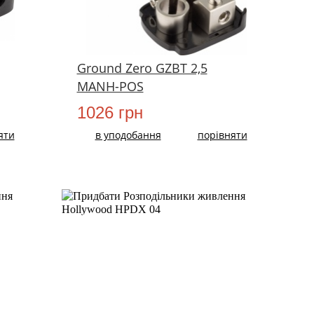
Ground Zero GZBT 2,5
MANH-POS
1026 грн
яти
в уподобання
порівняти
НОВИЙ