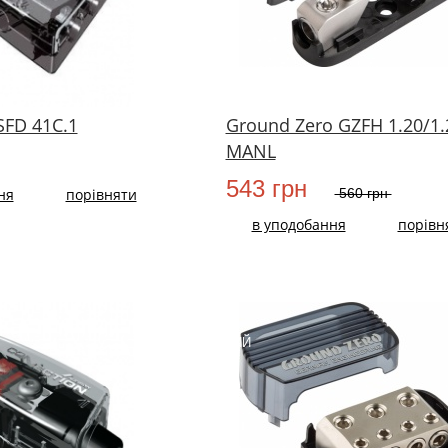
SFD 41C.1
Ground Zero GZFH 1.20/1.
MANL
543 грн
ня
порівняти
560 грн
в уподобання
порівн
НОВИЙ