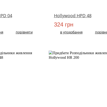
HPD 04
Hollywood HPD 48
324 грн
ня
порівняти
в уподобання
порівн
НОВИЙ