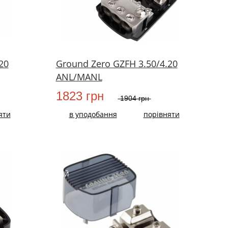
20
Ground Zero GZFH 3.50/4.20
ANL/MANL
1823 грн
1904 грн
яти
в уподобання
порівняти
НОВИЙ