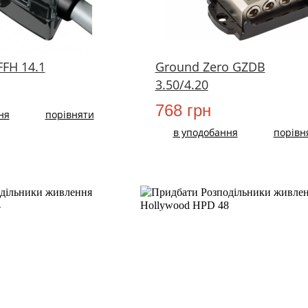
FFH 14.1
Ground Zero GZDB
3.50/4.20
768 грн
ня
порівняти
в уподобання
порівн
НОВИЙ