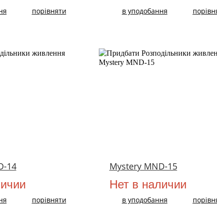
ня
порівняти
в уподобання
порівн
D-14
Mystery MND-15
личии
Нет в наличии
ня
порівняти
в уподобання
порівн