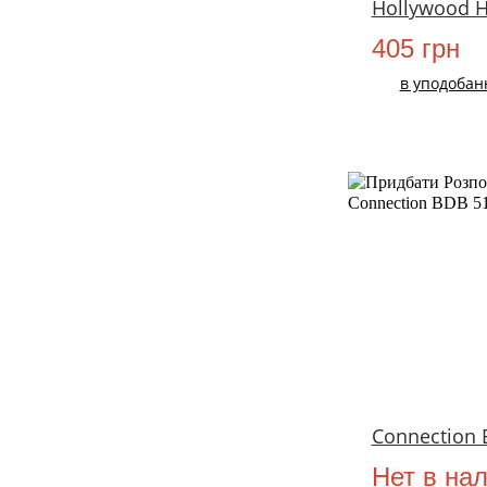
Hollywood 
405 грн
в уподобан
Connection 
Нет в на