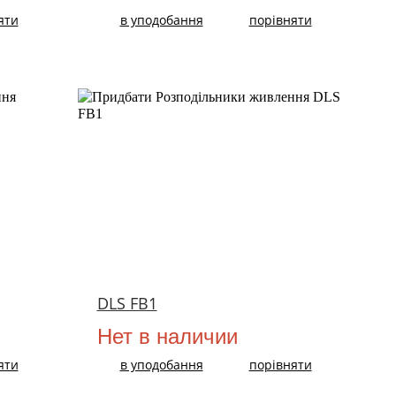
яти
в уподобання
порівняти
НОВИЙ
DLS FB1
Нет в наличии
яти
в уподобання
порівняти