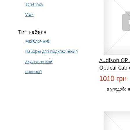
Tchernov
Vibe
Тип кабеля
Міжблочний
Наборы для подключения
Audison OP 4
акустический
Optical Cabl
силовой
1010 грн
в уподобан