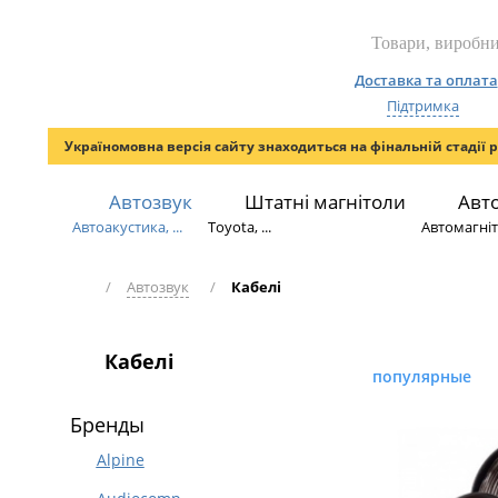
Доставка та оплата
Підтримка
Україномовна версія сайту знаходиться на фінальній стадії 
Автозвук
Штатні магнітоли
Авт
Автоакустика, ...
Toyota, ...
Автомагніто
/
Автозвук
/
Кабелі
Кабелі
популярные
Бренды
Alpine