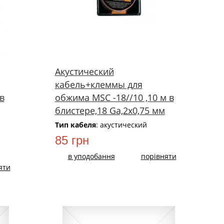
Акустический
кабель+клеммы для
в
обжима MSC -18//10 ,10 м в
блистере,18 Ga,2х0,75 мм
Тип кабеля
: акустический
85 грн
в уподобання
порівняти
яти