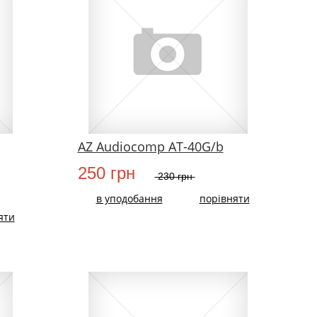
AZ Audiocomp AT-40G/b
250 грн
230 грн
в уподобання
порівняти
яти