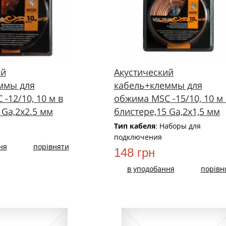
ий
Акустический
ммы для
кабель+клеммы для
-12/10, 10 м в
обжима MSC -15/10, 10 м 
 Ga,2х2.5 мм
блистере,15 Ga,2х1,5 мм
Тип кабеля
: Наборы для
подключения
ня
порівняти
148 грн
в уподобання
порівн