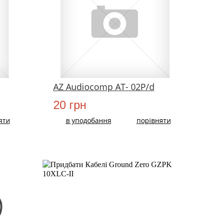
AZ Audiocomp AT- 02P/d
20 грн
яти
в уподобання
порівняти