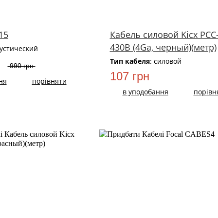
15
Кабель силовой Kicx PCC
430B (4Ga, черный)(метр)
кустический
Тип кабеля
: силовой
990 грн
107 грн
ня
порівняти
в уподобання
порівн