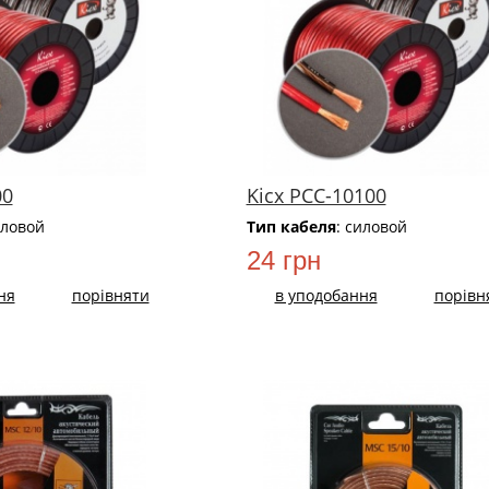
00
Kicx PCC-10100
иловой
Тип кабеля
: силовой
24 грн
ня
порівняти
в уподобання
порівн