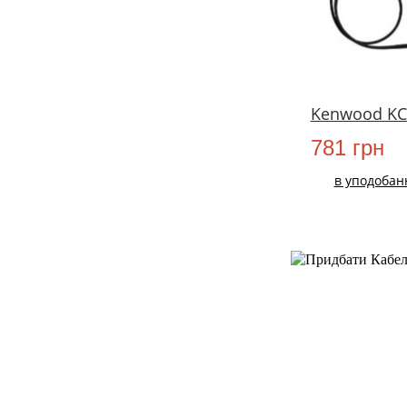
Kenwood KC
781 грн
в уподобан