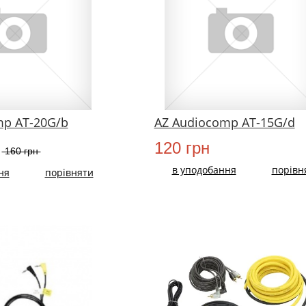
mp AT-20G/b
AZ Audiocomp AT-15G/d
120 грн
160 грн
в уподобання
порівн
ня
порівняти