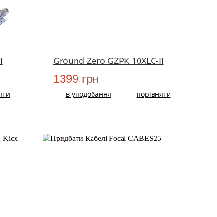
I
Ground Zero GZPK 10XLC-II
1399 грн
яти
в уподобання
порівняти