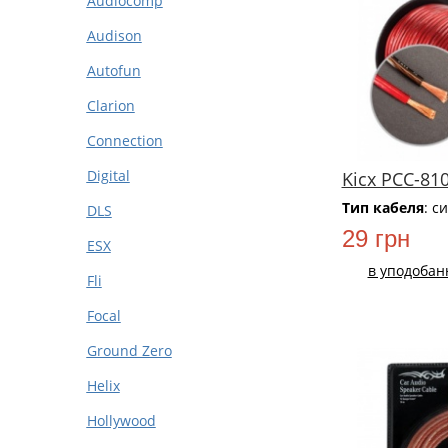
Audiocomp
Audison
Autofun
Clarion
Connection
Digital
Kicx PCC-81
Тип кабеля
: с
DLS
29 грн
ESX
в уподобан
Fli
Focal
Ground Zero
Helix
Hollywood