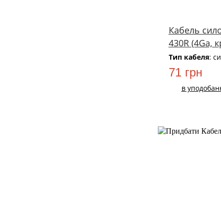
Кабель сило
430R (4Ga, 
Тип кабеля
: с
71 грн
в уподобан