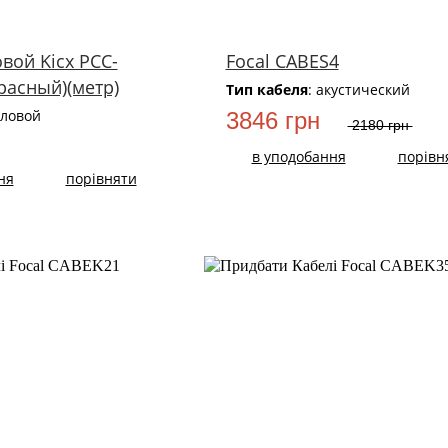
вой Kicx PCC-
Focal CABES4
красный)(метр)
Тип кабеля
: акустический
иловой
3846 грн
2180 грн
в уподобання
порівн
ня
порівняти