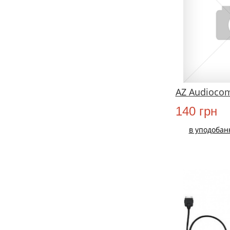
AZ Audioco
140 грн
в уподобан