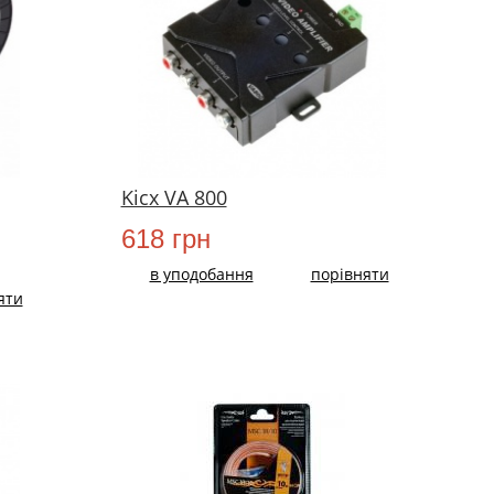
Kicx VA 800
618 грн
в уподобання
порівняти
яти