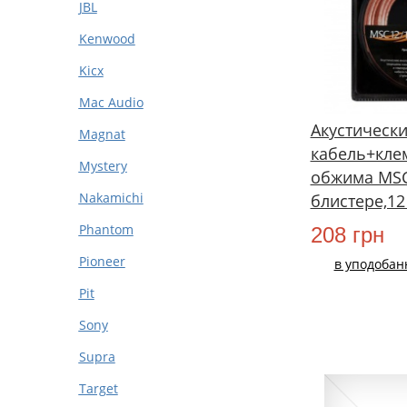
JBL
Kenwood
Kicx
Mac Audio
Акустическ
Magnat
кабель+кле
Mystery
обжима MSC 
Nakamichi
блистере,12
Phantom
208 грн
Pioneer
в уподобан
Pit
Sony
Supra
Target