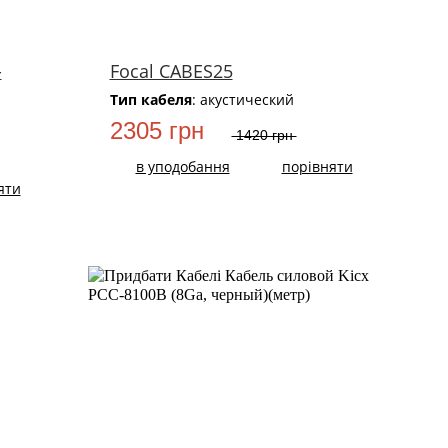
-
Focal CABES25
Тип кабеля
: акустический
2305 грн
1420 грн
в уподобання
порівняти
яти