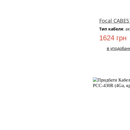
Focal CABES
Тип кабеля
: а
1624 грн
в уподобан