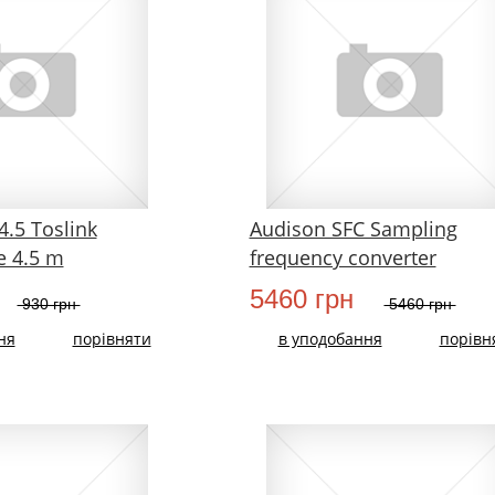
.5 Toslink
Audison SFC Sampling
e 4.5 m
frequency converter
5460 грн
930 грн
5460 грн
ня
порівняти
в уподобання
порівн