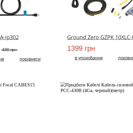
A-ip302
Ground Zero GZPK 10XLC-I
1399 грн
430 грн
в уподобання
порівн
ня
порівняти