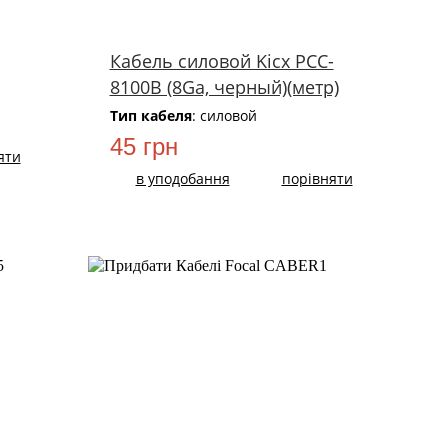
Кабель силовой Kicx PCC-
8100B (8Ga, черный)(метр)
Тип кабеля
: силовой
45 грн
яти
в уподобання
порівняти