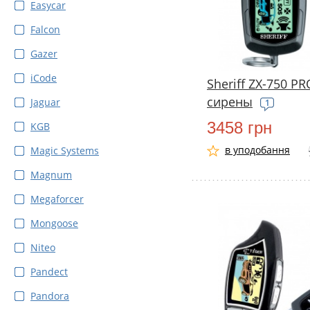
Easycar
Falcon
Gazer
iCode
Sheriff ZX-750 PR
сирены
Jaguar
1
3458 грн
KGB
в уподобання
Magic Systems
Magnum
Megaforcer
Mongoose
Niteo
Pandect
Pandora