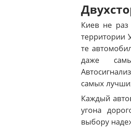
Двухсто
Киев не раз
территории 
те автомобил
даже самы
Автосигнали
самых лучших
Каждый автов
угона дорог
выбору наде