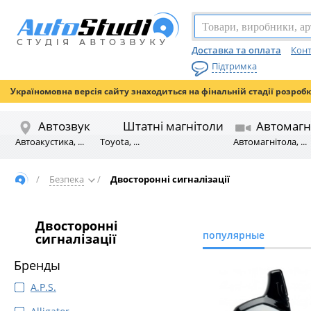
Доставка та оплата
Конт
Підтримка
Україномовна версія сайту знаходиться на фінальній стадії розроб
Автозвук
Штатні магнітоли
Автомагн
Автоакустика, ...
Toyota, ...
Автомагнітола, ...
/
Безпека
/
Двосторонні сигналізації
Двосторонні
популярные
сигналізації
Бренды
A.P.S.