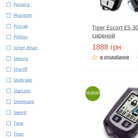
Pantera
Phantom
Prizrak
Tiger Escort ES-3
сиреной
Python
1888 грн
Scher-Khan
в уподобання
Segura
Sheriff
Skybrake
StarLine
НОВИЙ
Steelmate
Sword
Tigar
Tiger