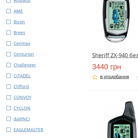
Alligator
AME
Bizon
Brees
Cenmax
Centurion
Sheriff ZX-940 б
Challenger
3440 грн
CITADEL
в уподобання
Clifford
CONVOY
CYCLON
daVINCI
EAGLEMASTER