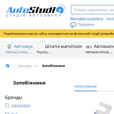
Доставка та оплата
Конт
Підтримка
Україномовна версія сайту знаходиться на фінальній стадії розроб
Автозвук
Штатні магнітоли
Автомагн
Автоакустика, ...
Toyota, ...
Автомагнітола, ...
/
Автозвук
/
Запобіжники
Запобіжники
популярные
Бренды
Connection