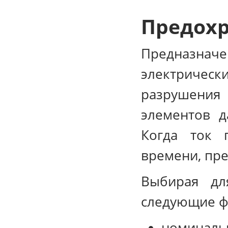
Предох
Предназна
электричес
разрушения
элементов д
Когда ток 
времени, пр
Выбирая дл
следующие ф
номиналь