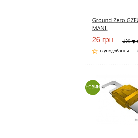
Ground Zero GZF
MANL
26 грн
130 гр
в уподобання
НОВИЙ