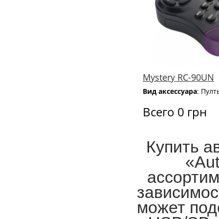
Mystery RC-90UN
Вид аксессуара
: Пулт
Всего 0 грн
Купить а
«Aut
ассортим
зависимос
может подо