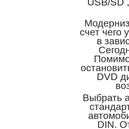
USB/SD ,
Модерниз
счет чего 
в зави
Сегод
Помимо
остановит
DVD ди
во
Выбрать а
стандарт
автомоби
DIN. О