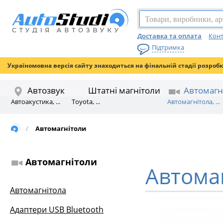
Доставка та оплата
Конт
Підтримка
Україномовна версія сайту знаходиться на фінальній стадії розроб
Автозвук
Штатні магнітоли
Автомагн
Автоакустика, ...
Toyota, ...
Автомагнітола, ...
/
Автомагнітоли
Автомагнітоли
Автома
Автомагнітола
Адаптери USB Bluetooth