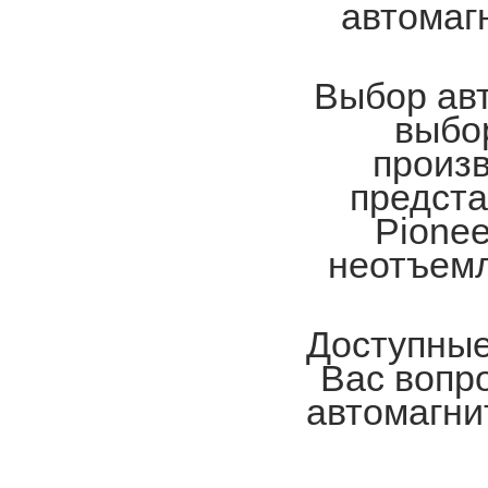
автомагн
Выбор авт
выбо
произв
предста
Pionee
неотъемл
Доступные
Вас вопр
автомагни