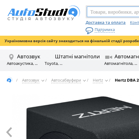
Доставка та оплата
Конт
Підтримка
Україномовна версія сайту знаходиться на фінальній стадії розроб
Автозвук
Штатні магнітоли
Автомагн
Автоакустика, ...
Toyota, ...
Автомагнітола, ...
/
Автозвук
/
Автосабвуфери
/
Hertz
/
Hertz DBA 2