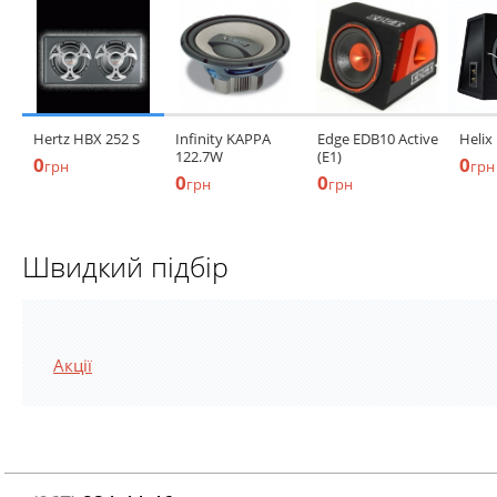
Hertz HBX 252 S
Infinity KAPPA
Edge EDB10 Active
Helix
122.7W
(E1)
0
0
грн
грн
0
0
грн
грн
Швидкий підбір
Акції