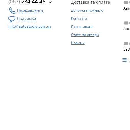
(067)
234-44-46
Доставка та оплата
Авт
Передзвонити
Допомога покупцю
Підтримка
Контакти
info@autostudio.com.ua
Про компанії
Авт
Статті та огляди
Новини
LED