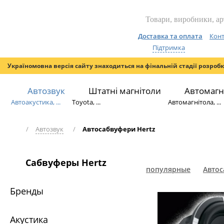
Доставка та оплата
Конт
Підтримка
Україномовна версія сайту знаходиться на фінальній стадії розроб
Автозвук
Штатні магнітоли
Автомагн
Автоакустика, ...
Toyota, ...
Автомагнітола, ...
/
Автозвук
/
Автосабвуфери Hertz
Сабвуферы Hertz
популярные
Автос
Бренды
Акустика