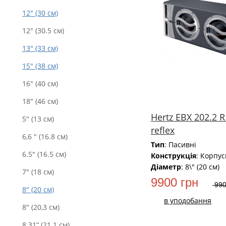
12" (30 см)
12" (30.5 см)
13" (33 см)
15" (38 см)
16" (40 см)
18" (46 см)
Hertz EBX 202.2 
5" (13 см)
reflex
6,6 " (16.8 см)
Тип
: Пасивні
6.5" (16.5 см)
Конструкція
: Корпус
Діаметр
: 8\" (20 см)
7" (18 см)
9900 грн
990
8" (20 см)
в уподобання
8" (20,3 см)
8.31“ (21.1 см)