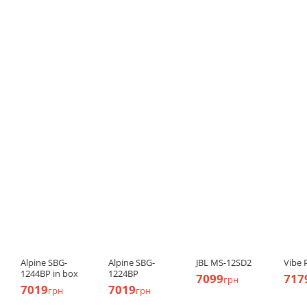
Alpine SBG-
Alpine SBG-
JBL MS-12SD2
Vibe
1244BP in box
1224BP
7099
717
грн
7019
7019
грн
грн