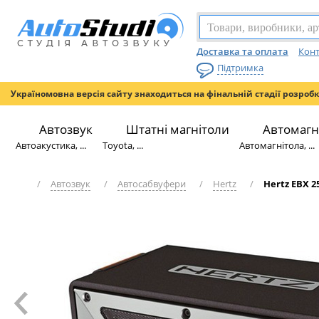
Доставка та оплата
Конт
Підтримка
Україномовна версія сайту знаходиться на фінальній стадії розроб
Автозвук
Штатні магнітоли
Автомагн
Автоакустика, ...
Toyota, ...
Автомагнітола, ...
/
Автозвук
/
Автосабвуфери
/
Hertz
/
Hertz EBX 2