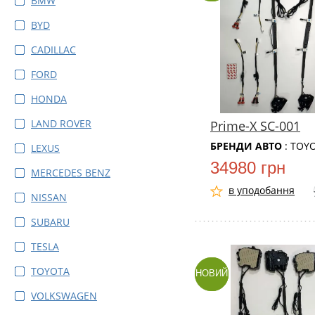
BMW
BYD
CADILLAC
FORD
HONDA
LAND ROVER
Prime-X SC-001
БРЕНДИ АВТО
: TOY
LEXUS
34980 грн
MERCEDES BENZ
в уподобання
NISSAN
SUBARU
TESLA
TOYOTA
НОВИЙ
VOLKSWAGEN