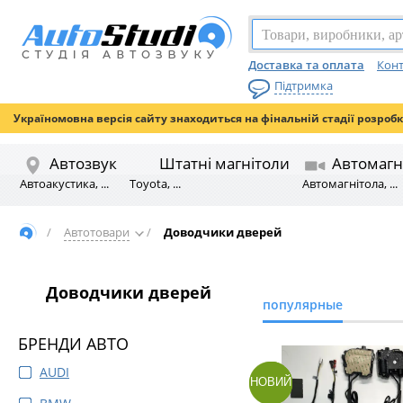
Доставка та оплата
Конт
Підтримка
Україномовна версія сайту знаходиться на фінальній стадії розроб
Автозвук
Штатні магнітоли
Автомагн
Автоакустика, ...
Toyota, ...
Автомагнітола, ...
/
Автотовари
/
Доводчики дверей
Доводчики дверей
популярные
БРЕНДИ АВТО
AUDI
НОВИЙ