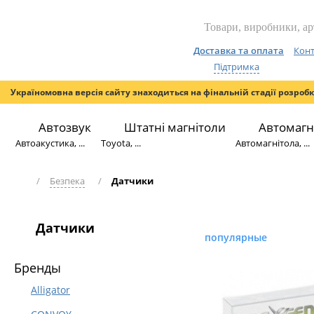
Доставка та оплата
Конт
Підтримка
Україномовна версія сайту знаходиться на фінальній стадії розроб
Автозвук
Штатні магнітоли
Автомагн
Автоакустика, ...
Toyota, ...
Автомагнітола, ...
/
Безпека
/
Датчики
Датчики
популярные
Бренды
Alligator