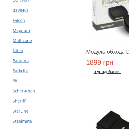
CONVOY
daVINCI
Falcon
Magnum
Multicode
Niteo
Модуль обхода 
Pandora
1899 грн
Parkcity
в уподобання
Pit
Scher-Khan
Sheriff
StarLine
Steelmate