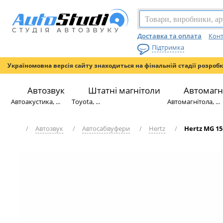
Доставка та оплата
Конт
Підтримка
Україномовна версія сайту знаходиться на фінальній стадії розроб
Автозвук
Штатні магнітоли
Автомагн
Автоакустика, ...
Toyota, ...
Автомагнітола, ...
/
Автозвук
/
Автосабвуфери
/
Hertz
/
Hertz MG 15