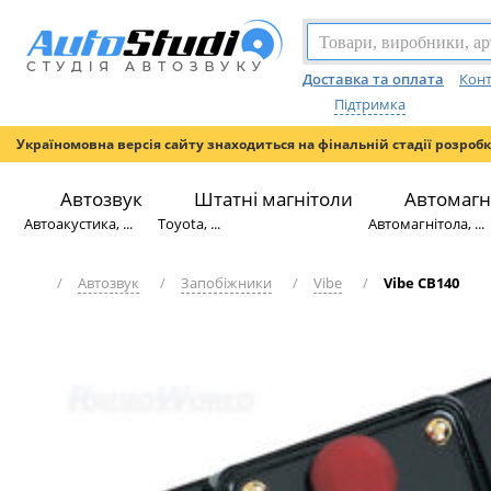
Доставка та оплата
Конт
Підтримка
Україномовна версія сайту знаходиться на фінальній стадії розроб
Автозвук
Штатні магнітоли
Автомагн
Автоакустика, ...
Toyota, ...
Автомагнітола, ...
/
Автозвук
/
Запобіжники
/
Vibe
/
Vibe CB140