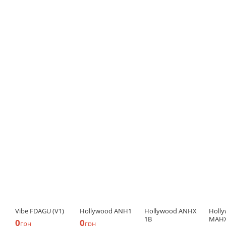
Vibe FDAGU (V1)
Hollywood ANH1
Hollywood ANHX
Holl
1B
MAH
0
0
грн
грн