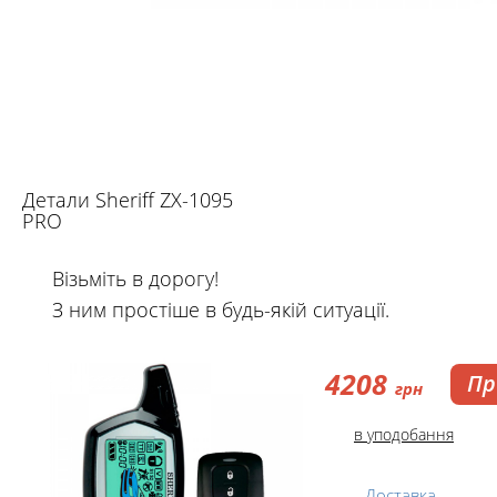
Детали Sheriff ZX-1095
PRO
Візьміть в дорогу!
З ним простіше в будь-якій ситуації.
4208
Пр
грн
в уподобання
Доставка