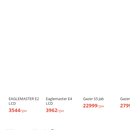
EAGLEMASTER E2
Eaglemaster E4
Gazer S5 Jab
Gazer
LCD
LCD
22999
279
грн
3544
3962
грн
грн