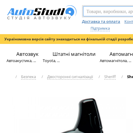
Доставка та оплата
Конт
Підтримка
Україномовна версія сайту знаходиться на фінальній стадії розроб
Автозвук
Штатні магнітоли
Автомагн
Автоакустика, ...
Toyota, ...
Автомагнітола, ...
/
Безпека
/
Двосторонні сигналізації
/
Sheriff
/
She