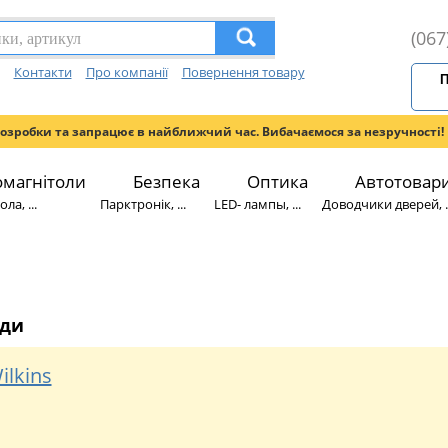
(067
Контакти
Про компанії
Повернення товару
П
розробки та запрацює в найближчий час. Вибачаємося за незручності!
омагнітоли
Безпека
Оптика
Автотовар
ла, ...
Парктронік, ...
LED- лампы, ...
Доводчики дверей, ..
яди
ilkins