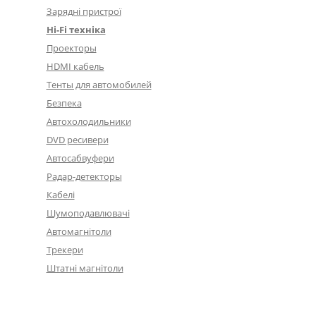
Зарядні пристрої
Hi-Fi техніка
Проекторы
HDMI кабель
Тенты для автомобилей
Безпека
Автохолодильники
DVD ресивери
Автосабвуфери
Радар-детекторы
Кабелі
Шумоподавлювачі
Автомагнітоли
Трекери
Штатні магнітоли