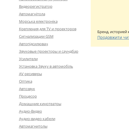
Видеорегистратор
Автомагнітола
Морська електроніка
Крепления для TV и проекторов
Бренд, историей 
Сигнализации GSM
Продовжити чи
Автопідсилювач
Звуковые проекторы и саундбар
Усилители
Установка Звуку в автомобіль
AV ресиверы
Оптика
Автозвук
Процесор
Домашние кинотеатры
Аудио-Видео
Аудио-видео кабели
Автомагнитолы