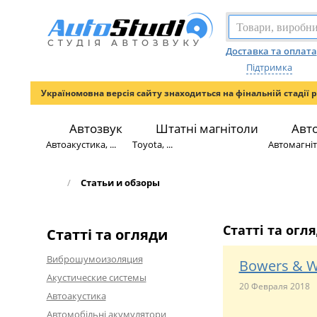
Доставка та оплата
Підтримка
Україномовна версія сайту знаходиться на фінальній стадії 
Автозвук
Штатні магнітоли
Авт
Автоакустика, ...
Toyota, ...
Автомагніто
/
Статьи и обзоры
Статті та огл
Статті та огляди
Виброшумоизоляция
Bowers & W
Акустические системы
20 Февраля 2018
Автоакустика
Автомобільні акумулятори