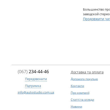
Большинство про
заводской стерео
Продовжити чи
(067)
234-44-46
Доставка та оплата
Передзвонити
Допомога покупцю
Підтримка
Контакти
info@autostudio.com.ua
Про компанії
Статті та огляди
Новини