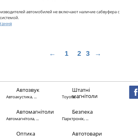
изводителей автомобилей не включают наличие сабвуфера с
системой.
тання
←
1
2
3
→
Автозвук
Штатні
магнітоли
Автоакустика, ...
Toyota, ...
Автомагнітоли
Безпека
Автомагнітола, ...
Парктронік, ...
Оптика
Автотовари