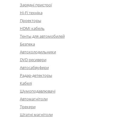
Зарядні пристрої
Hi-Fi техніка
Проекторы
HDMI кабель
Тенты для автомобилей
Безпека
Автохолодильники
DVD ресивери
Автосабвуфери
Радар-детекторы
Кабелі
Шумоподавлювачі
Автомагнітоли
Трекери
Штатні магнітоли