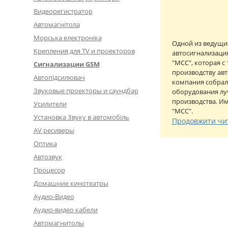
Видеорегистратор
Автомагнітола
Морська електроніка
Одной из ведущи
Крепления для TV и проекторов
автосигнализаци
"МСС", которая с
Сигнализации GSM
производству ав
Автопідсилювач
компания собрал
Звуковые проекторы и саундбар
оборудования лу
производства. Им
Усилители
"МСС".
Установка Звуку в автомобіль
Продовжити чи
AV ресиверы
Оптика
Автозвук
Процесор
Домашние кинотеатры
Аудио-Видео
Аудио-видео кабели
Автомагнитолы