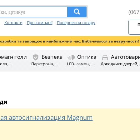
(067
Контакти
Про компанії
Повернення товару
П
розробки та запрацює в найближчий час. Вибачаємося за незручності!
омагнітоли
Безпека
Оптика
Автотовар
ла, ...
Парктронік, ...
LED- лампы, ...
Доводчики дверей, ..
яди
ая автосигнализация Magnum