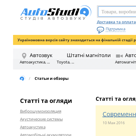
Доставка та оплата
Підтримка
Україномовна версія сайту знаходиться на фінальній стадії 
Автозвук
Штатні магнітоли
Авт
Автоакустика, ...
Toyota, ...
Автомагніто
/
Статьи и обзоры
Статті та огл
Статті та огляди
Виброшумоизоляция
Современн
Акустические системы
10 Мая 2016
Автоакустика
Автомобільні акумулятори