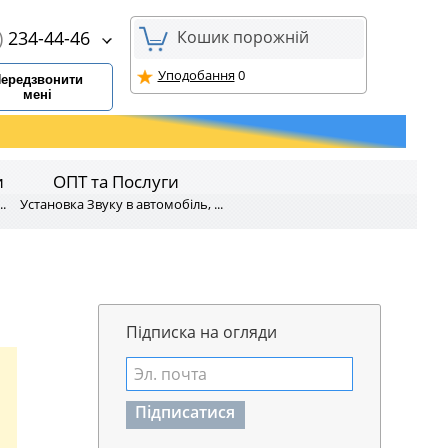
)
234-44-46
Кошик порожній
Уподобання
0
ередзвонити
мені
и
ОПТ та Послуги
.
Установка Звуку в автомобіль, ...
Підписка на огляди