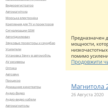
Видеорегистратор
Автомагнітола
Морська електроніка
Крепления для TV и проекторов
Сигнализации GSM
Автопідсилювач
Предназначен д
мощности, кото
Звуковые проекторы и саундбар
низкочастотных 
Усилители
помимо усилени
Установка Звуку в автомобіль
Продовжити ч
AV ресиверы
Оптика
Автозвук
Процесор
Магнитола 
Домашние кинотеатры
Аудио-Видео
26 Августа 2020
Аудио-видео кабели
Автомагнитолы