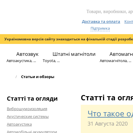
Доставка та оплата
Конт
Підтримка
Україномовна версія сайту знаходиться на фінальній стадії розроб
Автозвук
Штатні магнітоли
Автомагн
Автоакустика, ...
Toyota, ...
Автомагнітола, ...
/
Статьи и обзоры
Статті та ог
Статті та огляди
Виброшумоизоляция
Что такое 
Акустические системы
31 Августа 2020
Автоакустика
Автомобільні акумулятори