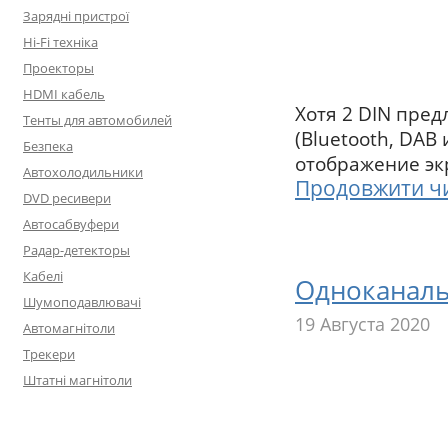
Зарядні пристрої
Hi-Fi техніка
Проекторы
HDMI кабель
Хотя 2 DIN предл
Тенты для автомобилей
(Bluetooth, DAB 
Безпека
отображение экр
Автохолодильники
Продовжити ч
DVD ресивери
Автосабвуфери
Радар-детекторы
Кабелі
Одноканаль
Шумоподавлювачі
19 Августа 2020
Автомагнітоли
Трекери
Штатні магнітоли