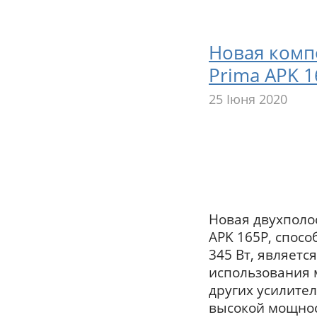
Новая комп
Prima APK 
25 Іюня 2020
Новая двухполос
APK 165P, спос
345 Вт, являет
использования м
других усилите
высокой мощнос