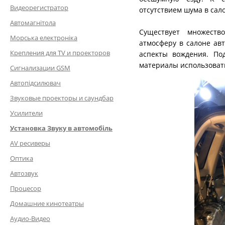
Видеорегистратор
отсутствием шума в сал
Автомагнітола
Существует множеств
Морська електроніка
атмосферу в салоне ав
Крепления для TV и проекторов
аспекты вождения. По
материалы использовать
Сигнализации GSM
Автопідсилювач
Звуковые проекторы и саундбар
Усилители
Установка Звуку в автомобіль
AV ресиверы
Оптика
Автозвук
Процесор
Домашние кинотеатры
Аудио-Видео