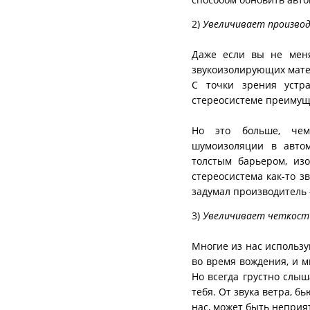
2)
Увеличивает произво
Даже если вы не меня
звукоизолирующих матер
С точки зрения устр
стереосистеме преимущ
Но это больше, чем
шумоизоляции в автом
толстым барьером, из
стереосистема как-то з
задумал производитель -
3)
Увеличивает четкость
Многие из нас использу
во время вождения, и м
Но всегда грустно слыш
тебя. От звука ветра, б
нас, может быть неприя