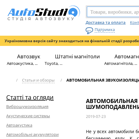
Доставка та оплата
Конт
Підтримка
Україномовна версія сайту знаходиться на фінальній стадії розроб
Автозвук
Штатні магнітоли
Автомагн
Автоакустика, ...
Toyota, ...
Автомагнітола, ...
/
Статьи и обзоры
/
АВТОМОБИЛЬНАЯ ЗВУКОИЗОЛЯЦИЯ 
Статті та огляди
АВТОМОБИЛЬНАЯ 
ШУМОПОДАВЛЕНИЕ 
Виброшумоизоляция
Акустические системы
2019-07-23
Автоакустика
Не у всех автомобили 
Автомобільні акумулятори
бесшумную езду. К с