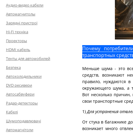
Аудио-видео кабели
Автомагнитолы
Зарядні пристрої
Hi-Fi техніка
Проекторы
Почему потребител
HDMI кабель
транспортных средст
Тенты для автомобилей
Безпека
Меньше шума - это все
средств, возникают н
Автохолодильники
правило, нуждаются в
DVD ресивери
окружающего шума, а т
Автосабвуфери
Вот несколько причин,
свои транспортные сред
Радар-детекторы
1)
Для устранения отвл
Кабелі
Шумоподавлювачі
От стука в багажнике д
возникает много отвле
Автомагнітоли