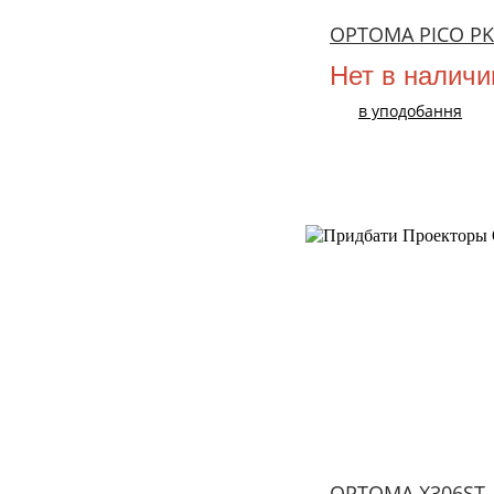
OPTOMA PICO PK
Нет в наличи
в уподобання
НОВИЙ
OPTOMA X306ST