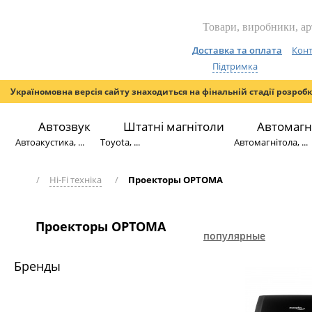
Доставка та оплата
Конт
Підтримка
Україномовна версія сайту знаходиться на фінальній стадії розроб
Автозвук
Штатні магнітоли
Автомагн
Автоакустика, ...
Toyota, ...
Автомагнітола, ...
/
Hi-Fi техніка
/
Проекторы OPTOMA
Проекторы OPTOMA
популярные
Бренды