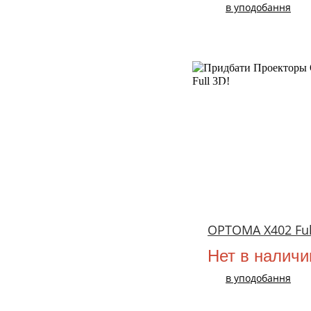
в уподобання
НОВИЙ
OPTOMA X402 Ful
Нет в наличи
в уподобання