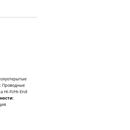
Полуоткрытые
: Проводные
са Hi-Fi/Hi-End
ности
:
ция