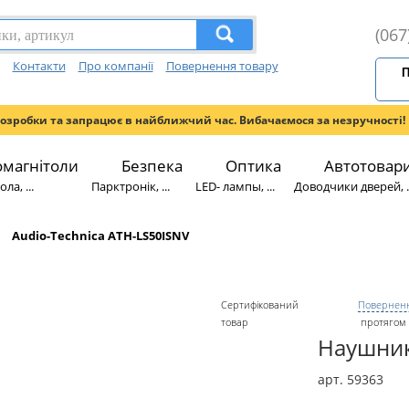
(067
Контакти
Про компанії
Повернення товару
П
розробки та запрацює в найближчий час. Вибачаємося за незручності!
омагнітоли
Безпека
Оптика
Автотовар
ла, ...
Парктронік, ...
LED- лампы, ...
Доводчики дверей, ..
Audio-Technica ATH-LS50ISNV
Сертифікований
Поверненн
товар
протягом 
Наушник
арт. 59363