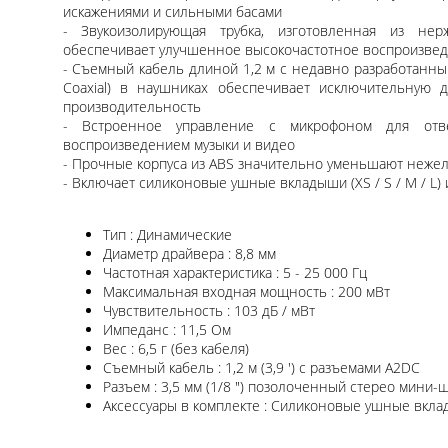
искажениями и сильными басами
- Звукоизолирующая трубка, изготовленная из не
обеспечивает улучшенное высокочастотное воспроизве
- Съемный кабель длиной 1,2 м с недавно разработанны
Coaxial) в наушниках обеспечивает исключительную 
производительность
- Встроенное управление с микрофоном для отв
воспроизведением музыки и видео
- Прочные корпуса из ABS значительно уменьшают неже
- Включает силиконовые ушные вкладыши (XS / S / M / L)
Тип : Динамические
Диаметр драйвера : 8,8 мм
Частотная характеристика : 5 - 25 000 Гц
Максимальная входная мощность : 200 мВт
Чувствительность : 103 дБ / мВт
Импеданс : 11,5 Ом
Вес : 6,5 г (без кабеля)
Съемный кабель : 1,2 м (3,9 ') с разъемами A2DC
Разъем : 3,5 мм (1/8 ") позолоченный стерео мини-
Аксессуары в комплекте : Силиконовые ушные вклады