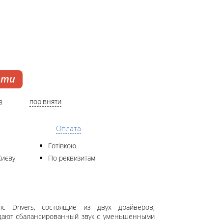
ати
я
порівняти
Оплата
Готівкою
Києву
По реквизитам
ic Drivers, состоящие из двух драйверов,
здают сбалансированный звук с уменьшенными