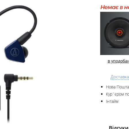
в уподоба
Доставка
Нова Пошта
Кур`єром по
Інтайм
Відгуки