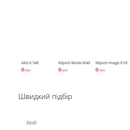
AKG K 540
Klipsch Mode M40
Klipsch Image X10i
0
0
0
грн
грн
грн
Швидкий підбір
Акції