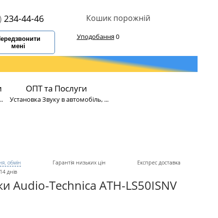
)
234-44-46
Кошик порожній
Уподобання
0
ередзвонити
мені
и
ОПТ та Послуги
.
Установка Звуку в автомобіль, ...
я, обмін
Гарантія низьких цін
Експрес доставка
14 днів
и Audio-Technica ATH-LS50ISNV