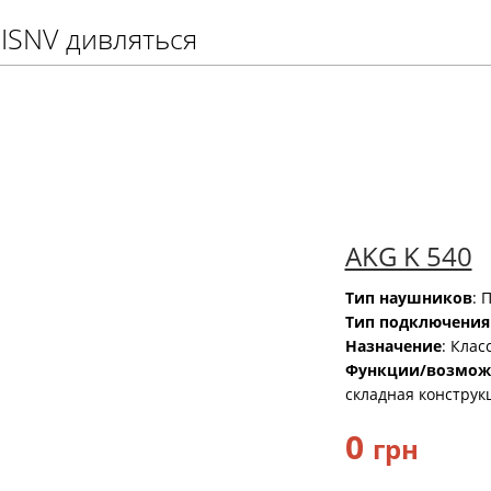
0ISNV дивляться
AKG K 540
Тип наушников
: 
Тип подключения
Назначение
: Клас
Функции/возмож
складная конструк
0
грн