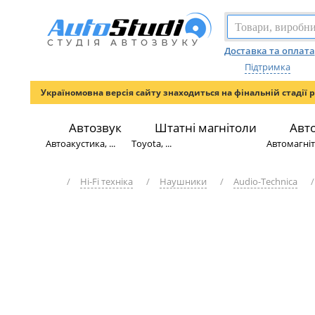
Доставка та оплата
Підтримка
Україномовна версія сайту знаходиться на фінальній стадії 
Автозвук
Штатні магнітоли
Авт
Автоакустика, ...
Toyota, ...
Автомагніто
/
Hi-Fi техніка
/
Наушники
/
Audio-Technica
/