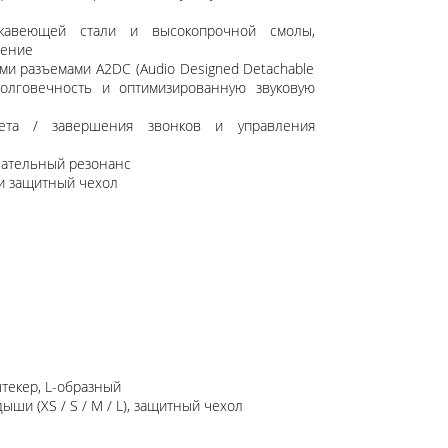
ржавеющей стали и высокопрочной смолы,
дение
ми разъемами A2DC (Audio Designed Detachable
долговечность и оптимизированную звуковую
ета / завершения звонков и управления
лательный резонанс
 и защитный чехол
штекер, L-образный
ши (XS / S / M / L), защитный чехол