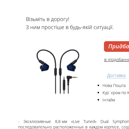
Візьміть в дорогу!
З ним простіше в будь-якій ситуації.
Придб
в уподобанн
Доставка
Нова Пошта
Кур`єром по 
Інтайм
- Эксклюзивные 8,8-мм «Live Tuned» Dual Symphon
последовательно расположенных в каждом корпусе, со