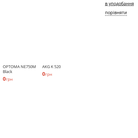
в уподобання
порівняти
OPTOMA NE750M
AKG K 520
Black
0
грн
0
грн