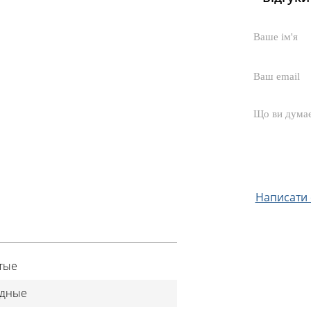
Написати с
тые
дные