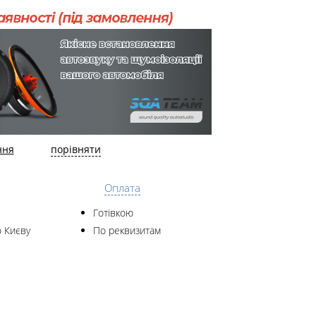
ння
порівняти
Оплата
Готівкою
 Києву
По реквизитам