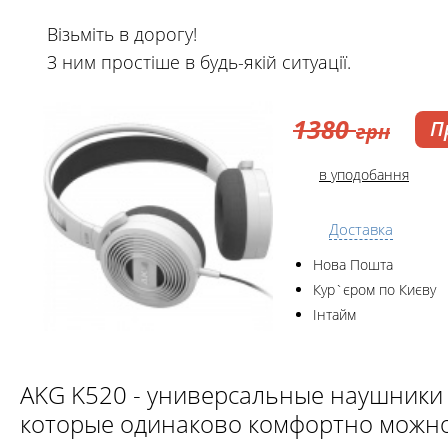
Візьміть в дорогу!
З ним простіше в будь-якій ситуації.
1380
П
грн
в уподобання
Доставка
Нова Пошта
Кур`єром по Києву
Інтайм
AKG K520 - универсальные наушники 
которые одинаково комфортно можно