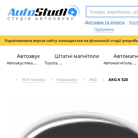
Доставка та оплата
Конт
Підтримка
Україномовна версія сайту знаходиться на фінальній стадії розроб
Автозвук
Штатні магнітоли
Автомагн
Автоакустика, ...
Toyota, ...
Автомагнітола, ...
/
Hi-Fi техніка
/
Наушники
/
AKG
/
AKG K 520