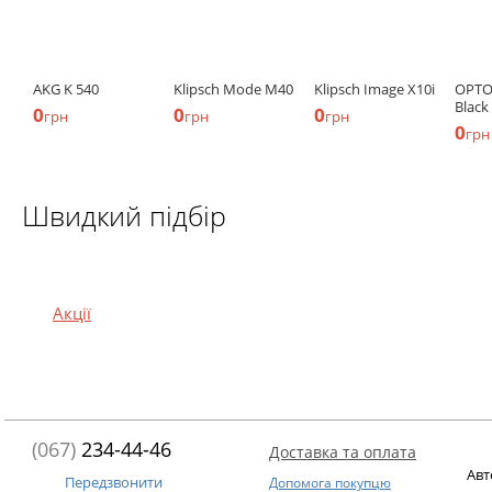
AKG K 540
Klipsch Mode M40
Klipsch Image X10i
OPTO
Black
0
0
0
грн
грн
грн
0
грн
Швидкий підбір
Акції
(067)
234-44-46
Доставка та оплата
Авт
Передзвонити
Допомога покупцю