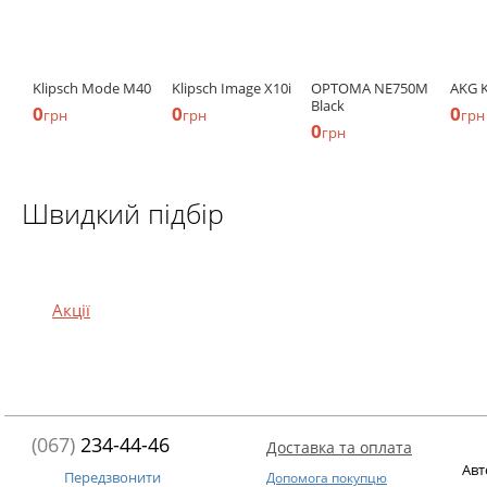
Klipsch Mode M40
Klipsch Image X10i
OPTOMA NE750M
AKG K
Black
0
0
0
грн
грн
грн
0
грн
Швидкий підбір
Акції
(067)
234-44-46
Доставка та оплата
Авт
Передзвонити
Допомога покупцю