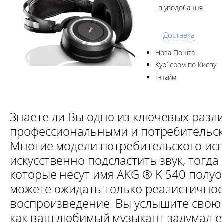
в уподобання
Доставка
Нова Пошта
Кур`єром по Києву
Інтайм
Знаете ли Вы одно из ключевых разл
профессиональными и потребительс
Многие модели потребительского ис
искусственно подсластить звук, тогда 
которые несут имя AKG ® K 540 полуо
можете ожидать только реалистичное
воспроизведение. Вы услышите свою 
как ваш любимый музыкант задумал её