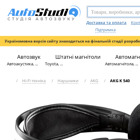
Доставка та оплата
Конт
Підтримка
Україномовна версія сайту знаходиться на фінальній стадії розроб
Автозвук
Штатні магнітоли
Автомагн
Автоакустика, ...
Toyota, ...
Автомагнітола, ...
/
Hi-Fi техніка
/
Наушники
/
AKG
/
AKG K 540