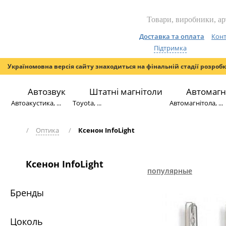
Доставка та оплата
Конт
Підтримка
Україномовна версія сайту знаходиться на фінальній стадії розроб
Автозвук
Штатні магнітоли
Автомагн
Автоакустика, ...
Toyota, ...
Автомагнітола, ...
/
Оптика
/
Ксенон InfoLight
Ксенон InfoLight
популярные
Бренды
Цоколь