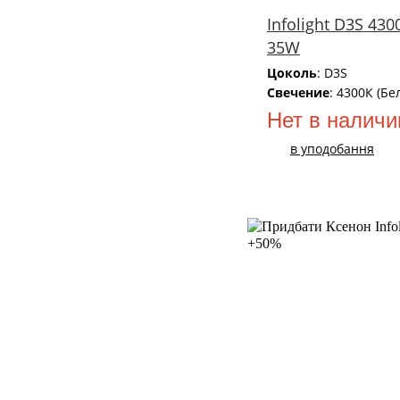
Infolight D3S 430
35W
Цоколь
: D3S
Свечение
: 4300К (Бе
Нет в наличи
в уподобання