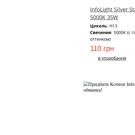
InfoLight Silver S
5000K 35W
Цоколь
: H13
Свечение
: 5000К (с 
оттенком)
110 грн
в уподобання