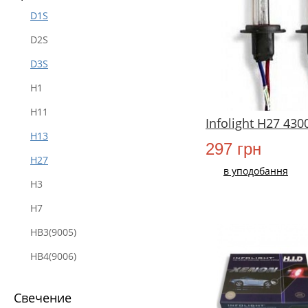
D1S
D2S
D3S
H1
H11
Infolight H27 43
H13
297 грн
H27
в уподобання
H3
H7
HB3(9005)
HB4(9006)
Свечение