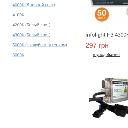
4000К (Дневной свет)
4100K
4200К (Белый свет)
Infolight H3 430
4300К (Белый свет)
297 грн
5000К (с голубым оттенком)
в уподобання
6000K