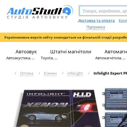
Доставка та оплата
Конт
Підтримка
Україномовна версія сайту знаходиться на фінальній стадії розроб
Автозвук
Штатні магнітоли
Автомагн
Автоакустика, ...
Toyota, ...
Автомагнітола, ...
/
Оптика
/
Ксенон
/
InfoLight
/
Infolight Expert 