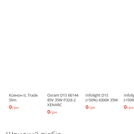
Ксенон IL Trade
Osram D1S 66144
Infolight D1S
Infol
Slim
85V 35W P32d-2
(+50%) 4300K 35W
(+50%
XENARC
0
0
0
грн
грн
грн
0
грн