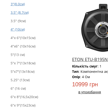
3"(8.0см)
НОВИЙ
3.5" (8.7см)
3.5" (9см)
4" (10см)
4"x 6"(10x15см)
4"x6" (10х16см)
5"(13 см)
ETON ETU-B195
5"x 7"(13x18см)
Кількість смуг
: 1
Тип
: Компонентна ак
5"x7"(13х18см)
Опір
: 4 Oм
5.25" (13см)
10999 грн
6" (16 см)
в уподобання
6"x 8"(16,5x20см)
6"x 9"(15x23см)