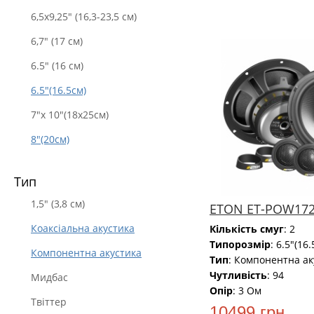
6,5х9,25" (16,3-23,5 см)
6,7" (17 см)
6.5" (16 см)
НОВИЙ
6.5"(16.5см)
7"x 10"(18x25см)
8"(20см)
Тип
1,5" (3,8 см)
ETON ET-POW172
Коаксіальна акустика
Кількість смуг
: 2
Типорозмір
: 6.5"(16
Компонентна акустика
Тип
: Компонентна ак
Чутливість
: 94
Мидбас
Опір
: 3 Ом
Твіттер
10499 грн