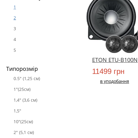
1
2
3
4
5
ETON ETU-B100N
Типорозмір
11499 грн
0.5" (1,25 см)
в уподобання
1"(25см)
1,4" (3,6 см)
1,5"
10"(25см)
2" (5,1 см)