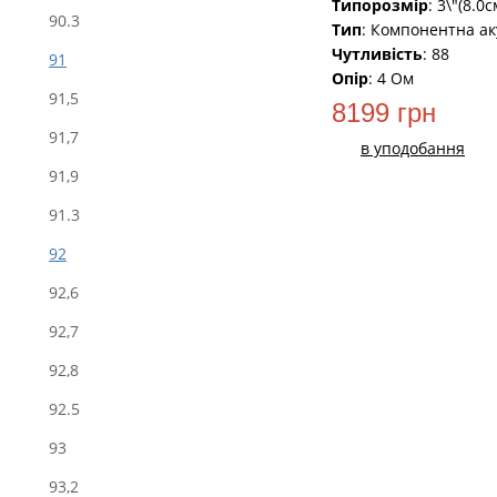
Типорозмір
: 3\"(8.0с
90.3
Тип
: Компонентна ак
Чутливість
: 88
91
Опір
: 4 Oм
91,5
8199 грн
91,7
в уподобання
91,9
91.3
92
92,6
92,7
92,8
92.5
93
93,2