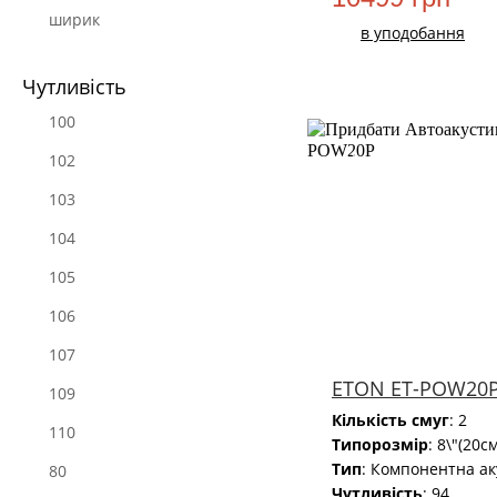
ширик
в уподобання
Чутливість
100
102
НОВИЙ
103
104
105
106
107
ETON ET-POW20
109
Кількість смуг
: 2
110
Типорозмір
: 8\"(20см
Тип
: Компонентна ак
80
Чутливість
: 94