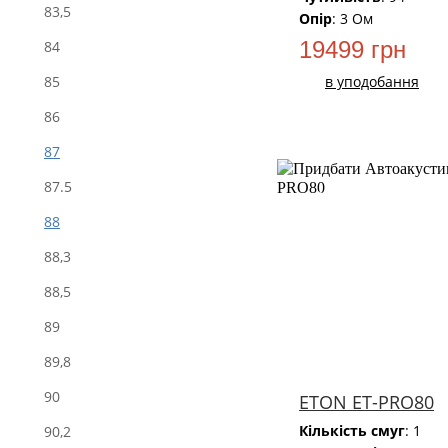
83,5
Опір
: 3 Ом
19499 грн
84
в уподобання
85
86
87
87.5
НОВИЙ
88
88,3
88,5
89
89,8
90
ETON ET-PRO80
Кількість смуг
: 1
90,2