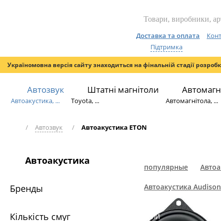
Доставка та оплата
Конт
Підтримка
Україномовна версія сайту знаходиться на фінальній стадії розроб
Автозвук
Штатні магнітоли
Автомагн
Автоакустика, ...
Toyota, ...
Автомагнітола, ...
/
Автозвук
/
Автоакустика ETON
Автоакустика
популярные
Автоа
Автоакустика Audison
Бренды
Кількість смуг
НОВИЙ