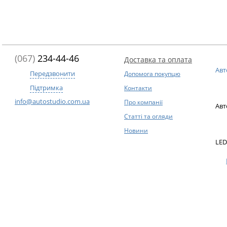
(067)
234-44-46
Доставка та оплата
Авт
Передзвонити
Допомога покупцю
Підтримка
Контакти
info@autostudio.com.ua
Про компанії
Авт
Статті та огляди
Новини
LED