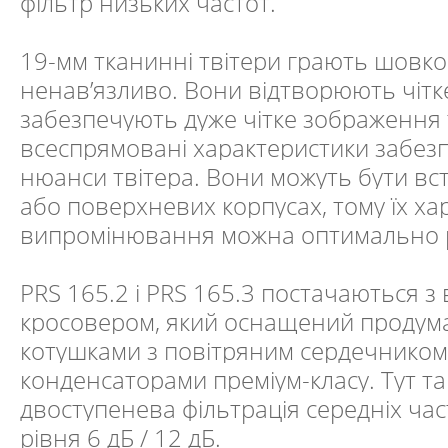
фільтр низьких частот.
19-мм тканинні твітери грають шовков
ненав’язливо. Вони відтворюють чітке
забезпечують дуже чітке зображення т
всеспрямовані характеристики забезп
нюанси твітера. Вони можуть бути вс
або поверхневих корпусах, тому їх ха
випромінювання можна оптимально 
PRS 165.2 і PRS 165.3 постачаються з
кросовером, який оснащений проду
котушками з повітряним сердечником 
конденсаторами преміум-класу. Тут т
двоступенева фільтрація середніх ча
рівня 6 дБ / 12 дБ.