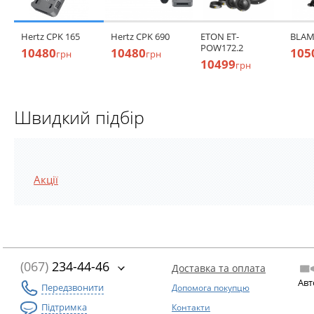
Hertz CPK 165
Hertz CPK 690
ETON ET-
BLAM
POW172.2
10480
10480
105
грн
грн
10499
грн
Швидкий підбір
Акції
(067)
234-44-46
Доставка та оплата
Авт
Передзвонити
Допомога покупцю
Підтримка
Контакти