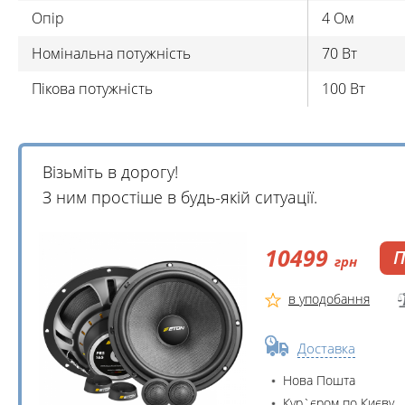
Опір
4 Oм
Номінальна потужність
70 Bт
Пікова потужність
100 Вт
Візьміть в дорогу!
З ним простіше в будь-якій ситуації.
10499
П
грн
в уподобання
Доставка
Нова Пошта
Кур`єром по Києву