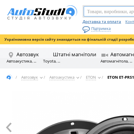
Доставка та оплата
Конт
Підтримка
Україномовна версія сайту знаходиться на фінальній стадії розроб
Автозвук
Штатні магнітоли
Автомагн
Автоакустика, ...
Toyota, ...
Автомагнітола, ...
/
Автозвук
/
Автоакустика
/
ETON
/
ETON ET-PRS1