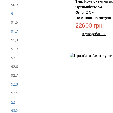
Тип
: Компонентна ак
90.3
Чутливість
: 94
Опір
: 2 Ом
91
Номінальна потужн
91,5
22600 грн
91,7
в уподобання
91,9
91.3
92
НОВИЙ
92,6
92,7
92,8
92.5
93
93,2