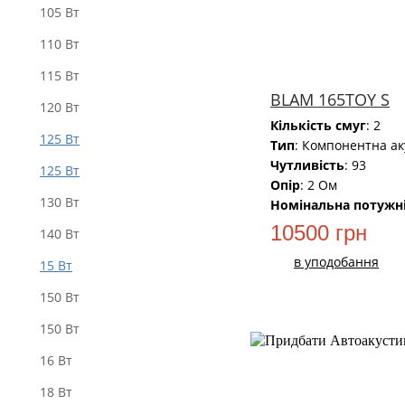
105 Вт
110 Вт
115 Вт
BLAM 165TOY S
120 Вт
Кількість смуг
: 2
125 Вт
Тип
: Компонентна ак
Чутливість
: 93
125 Вт
Опір
: 2 Ом
130 Вт
Номінальна потужн
10500 грн
140 Вт
в уподобання
15 Вт
150 Вт
150 Вт
16 Вт
18 Вт