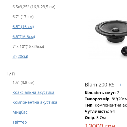
6,5х9,25" (16,3-23,5 см)
6,7" (17 см)
6.5" (16 см)
6.5"(16.5см)
7"x 10"(18x25см)
8"(20см)
Тип
1,5" (3,8 см)
Blam 200 RS
1
Коаксіальна акустика
Кількість смуг
: 2
Типорозмір
: 8\"(20см
Компонентна акустика
Тип
: Компонентна ак
Чутливість
: 94
Мидбас
Опір
: 3 Ом
Твіттер
13000 грн