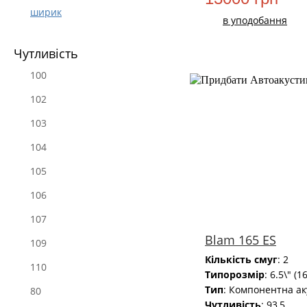
ширик
в уподобання
Чутливість
100
102
103
104
105
106
107
Blam 165 ES
109
Кількість смуг
: 2
110
Типорозмір
: 6.5\" (1
Тип
: Компонентна ак
80
Чутливість
: 93,5