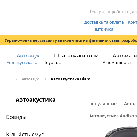
Доставка та оплата
Конт
Підтримка
Україномовна версія сайту знаходиться на фінальній стадії розроб
Автозвук
Штатні магнітоли
Автомагн
Автоакустика, ...
Toyota, ...
Автомагнітола, ...
/
Автозвук
/
Автоакустика Blam
Автоакустика
популярные
Автоа
Автоакустика Audison
Бренды
Кількість смуг