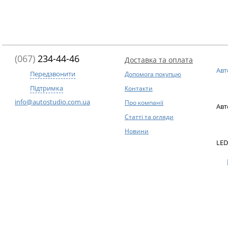
(067)
234-44-46
Доставка та оплата
Авт
Передзвонити
Допомога покупцю
Підтримка
Контакти
info@autostudio.com.ua
Про компанії
Авт
Статті та огляди
Новини
LED