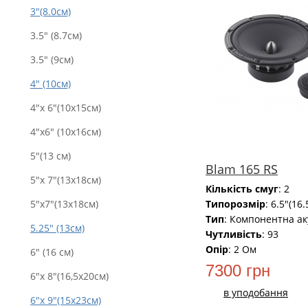
3"(8.0см)
3.5" (8.7см)
3.5" (9см)
4" (10см)
4"x 6"(10x15см)
4"x6" (10х16см)
5"(13 см)
Blam 165 RS
5"x 7"(13x18см)
Кількість смуг
: 2
Типорозмір
: 6.5"(16
5"x7"(13х18см)
Тип
: Компонентна ак
5.25" (13см)
Чутливість
: 93
Опір
: 2 Ом
6" (16 см)
7300 грн
6"x 8"(16,5x20см)
в уподобання
6"x 9"(15x23см)