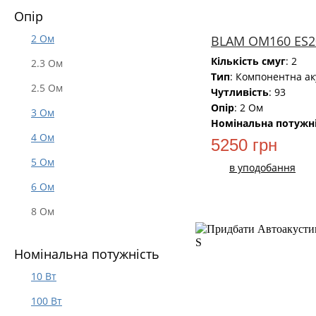
Опір
2 Ом
BLAM OM160 ES2
Кількість смуг
: 2
2.3 Ом
Тип
: Компонентна ак
2.5 Ом
Чутливість
: 93
Опір
: 2 Ом
3 Ом
Номінальна потужн
4 Oм
5250 грн
5 Ом
в уподобання
6 Ом
8 Ом
Номінальна потужність
НОВИЙ
10 Вт
100 Вт