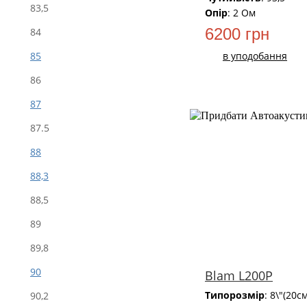
83,5
Опір
: 2 Ом
6200 грн
84
в уподобання
85
86
87
87.5
88
88,3
88,5
89
89,8
90
Blam L200P
Типорозмір
: 8\"(20см
90,2