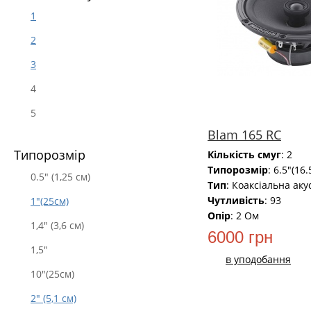
1
2
3
4
5
Blam 165 RC
Типорозмір
Кількість смуг
: 2
Типорозмір
: 6.5"(16
0.5" (1,25 см)
Тип
: Коаксіальна аку
Чутливість
: 93
1"(25см)
Опір
: 2 Ом
1,4" (3,6 см)
6000 грн
1,5"
в уподобання
10"(25см)
2" (5,1 см)