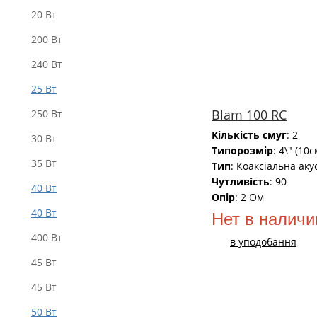
20 Вт
200 Вт
240 Вт
25 Вт
Blam 100 RC
250 Вт
Кількість смуг
: 2
30 Вт
Типорозмір
: 4\" (10с
35 Вт
Тип
: Коаксіальна аку
Чутливість
: 90
40 Bт
Опір
: 2 Ом
40 Вт
Нет в наличи
400 Вт
в уподобання
45 Вт
45 Вт
50 Bт