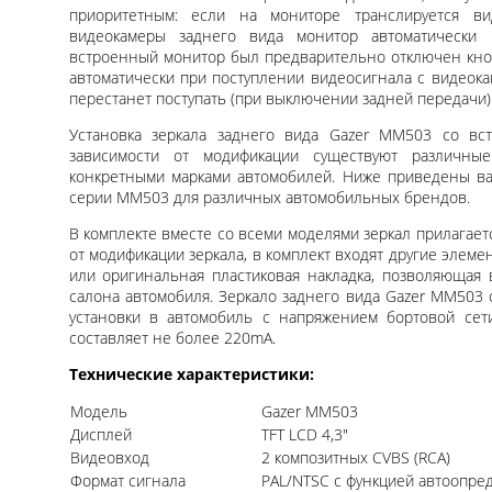
приоритетным: если на мониторе транслируется ви
видеокамеры заднего вида монитор автоматически 
встроенный монитор был предварительно отключен кноп
автоматически при поступлении видеосигнала с видеока
перестанет поступать (при выключении задней передачи)
Установка зеркала заднего вида Gazer MM503 со вс
зависимости от модификации существуют различны
конкретными марками автомобилей. Ниже приведены ва
серии MM503 для различных автомобильных брендов.
В комплекте вместе со всеми моделями зеркал прилагаетс
от модификации зеркала, в комплект входят другие элемен
или оригинальная пластиковая накладка, позволяющая 
салона автомобиля. Зеркало заднего вида Gazer MM503
установки в автомобиль с напряжением бортовой сет
составляет не более 220mA.
Технические характеристики:
Модель
Gazer MM503
Дисплей
TFT LCD 4,3"
Видеовход
2 композитных CVBS (RCA)
Формат сигнала
PAL/NTSC с функцией автоопре