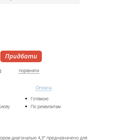
Придбати
я
порівняти
Оплата
Готівкою
Києву
По реквизитам
ором диагональю 4,3" предназначено для