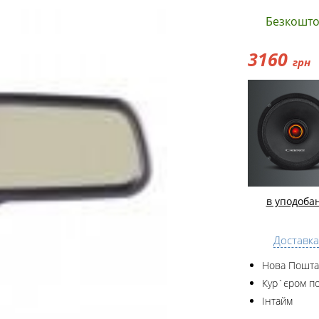
Безкошто
3160
грн
в уподоба
Доставка
Нова Пошта
Кур`єром по
Інтайм