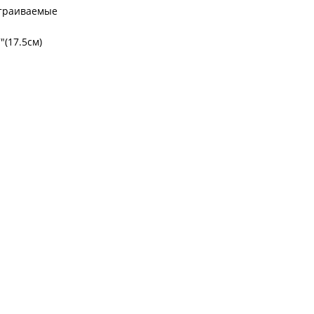
страиваемые
7"(17.5cм)