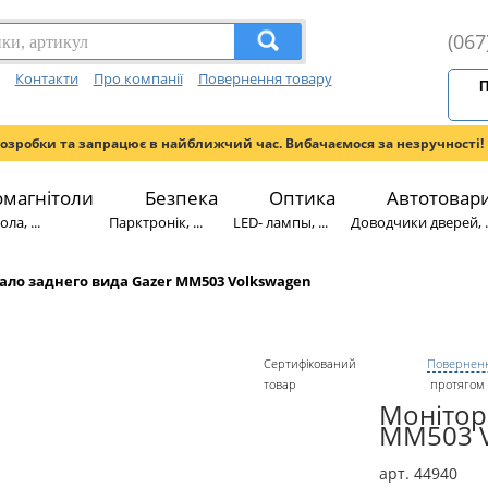
(067
Контакти
Про компанії
Повернення товару
П
розробки та запрацює в найближчий час. Вибачаємося за незручності!
омагнітоли
Безпека
Оптика
Автотовар
ла, ...
Парктронік, ...
LED- лампы, ...
Доводчики дверей, ..
ало заднего вида Gazer MM503 Volkswagen
Сертифікований
Поверненн
товар
протягом 
Монітор
MM503 V
арт. 44940