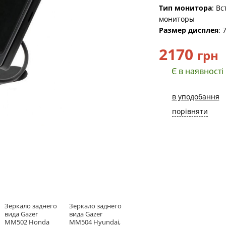
Тип монитора
: В
мониторы
Размер дисплея
: 
2170
грн
Є в наявності
в уподобання
порівняти
Зеркало заднего
Зеркало заднего
вида Gazer
вида Gazer
MM502 Honda
MM504 Hyundai,