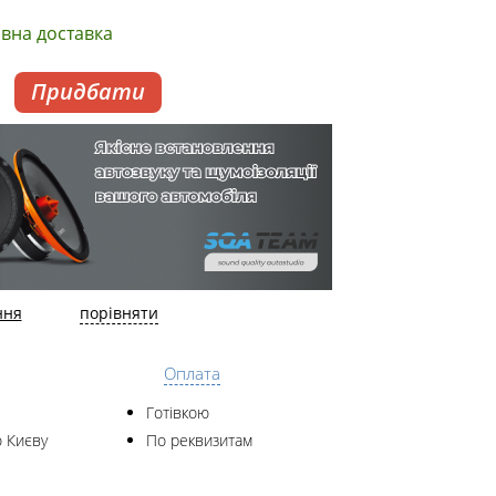
вна доставка
Придбати
ння
порівняти
Оплата
Готівкою
 Києву
По реквизитам