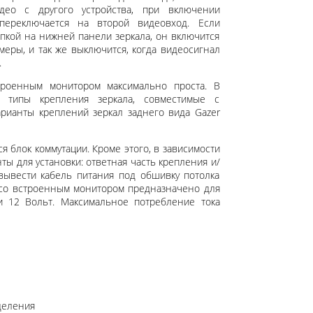
део с другого устройства, при включении
переключается на второй видеовход. Если
кой на нижней панели зеркала, он включится
меры, и так же выключится, когда видеосигнал
.
троенным монитором максимально проста. В
е типы крепления зеркала, совместимые с
рианты креплений зеркал заднего вида Gazer
я блок коммутации. Кроме этого, в зависимости
ты для установки: ответная часть крепления и/
вывести кабель питания под обшивку потолка
 со встроенным монитором предназначено для
и 12 Вольт. Максимальное потребление тока
деления