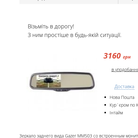
Візьміть в дорогу!
З ним простіше в будь-якій ситуації.
3160
грн
в уподобанн
Доставка
Нова Пошта
Кур`єром по 
Інтайм
Зеркало заднего вида Gazer MM503 со встроенным монит