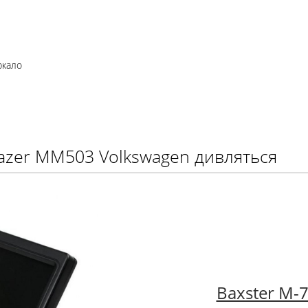
ркало
Gazer MM503 Volkswagen дивляться
Baxster M-