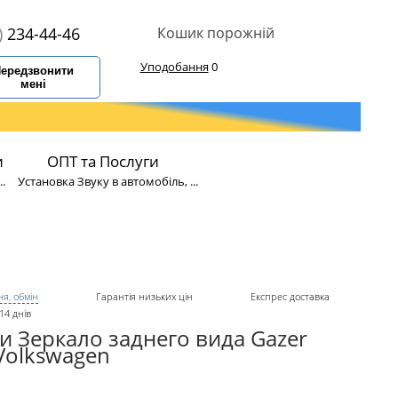
)
234-44-46
Кошик порожній
Уподобання
0
ередзвонити
мені
и
ОПТ та Послуги
.
Установка Звуку в автомобіль, ...
я, обмін
Гарантія низьких цін
Експрес доставка
14 днів
и Зеркало заднего вида Gazer
olkswagen