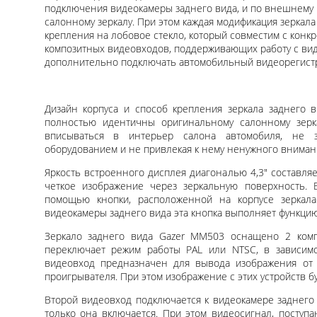
подключения видеокамеры заднего вида, и по внешнему 
салонному зеркалу. При этом каждая модификация зеркал
крепления на лобовое стекло, который совместим с конкр
композитных видеовходов, поддерживающих работу с вид
дополнительно подключать автомобильный видеорегистр
Дизайн корпуса и способ крепления зеркала заднего
полностью идентичны оригинальному салонному зерк
вписываться в интерьер салона автомобиля, не 
оборудованием и не привлекая к нему ненужного вниман
Яркость встроенного дисплея диагональю 4,3" составляе
четкое изображение через зеркальную поверхность.
помощью кнопки, расположенной на корпусе зеркал
видеокамеры заднего вида эта кнопка выполняет функцию
Зеркало заднего вида Gazer MM503 оснащено 2 комп
переключает режим работы PAL или NTSC, в зависимо
видеовход предназначен для вывода изображения от 
проигрывателя. При этом изображение с этих устройств б
Второй видеовход подключается к видеокамере заднего 
только она включается. При этом видеосигнал, поступ