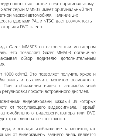
виду полностью соответствует оригинальному
а Gazer серии MM503 имеет оригинальный тип
етной маркой автомобиля. Наличие 2-х
еостандартами PAL и NTSC, дает возможность
атор или DVD плеер.
 вида Gazer MM503 со встроенным монитором
алу. Это позволяет Gazer MM503 органично
закрывая обзор водителю дополнительным
ия.
т 1000 cd/m2. Это позволяет получить яркое и
 Включить и выключить монитор возможно с
а. При отображении видео с автомобильной
 регулировки яркости встроенного дисплея.
озитными видеовходами, каждый из которых
сти от поступающего видеосигнала. Первый
автомобильного видеорегистратора или DVD
удет транслироваться постоянно.
вида, и выводит изображение на монитор, как
ающий от видеокамеры заднего вида, является