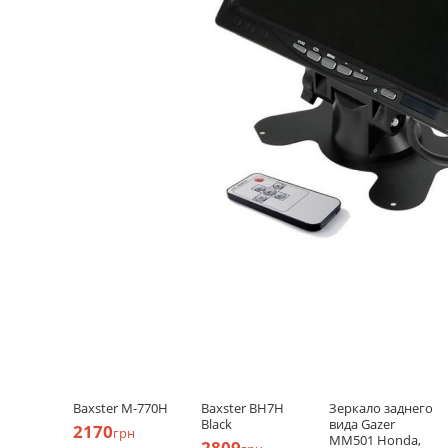
Baxster M-770H
Baxster BH7H
Зеркало заднего
Black
вида Gazer
2170
грн
MM501 Honda,
2809