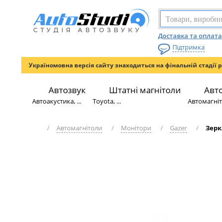
Доставка та оплата
Підтримка
Україномовна версія сайту знаходиться на фінальній стадії 
Автозвук
Штатні магнітоли
Авт
Автоакустика, ...
Toyota, ...
Автомагніто
/
Автомагнітоли
/
Монітори
/
Gazer
/
Зерк