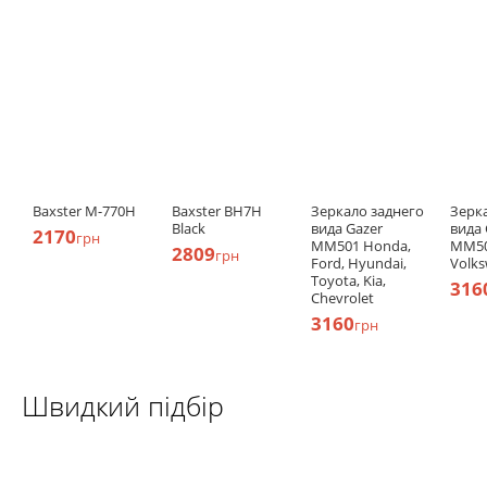
Baxster M-770H
Baxster BH7H
Зеркало заднего
Зерк
Black
вида Gazer
вида 
2170
грн
MM501 Honda,
MM5
2809
грн
Ford, Hyundai,
Volk
Toyota, Kia,
316
Chevrolet
3160
грн
Швидкий підбір