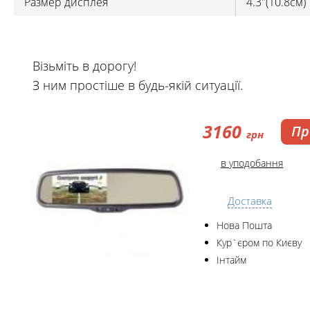
Размер дисплея
4.3"(10.8см)
Візьміть в дорогу!
З ним простіше в будь-якій ситуації.
3160
Пр
грн
в уподобання
Доставка
Нова Пошта
Кур`єром по Києву
Інтайм