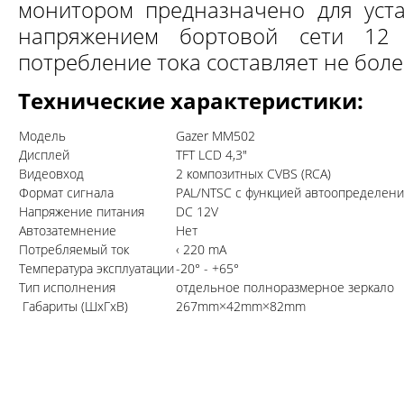
монитором предназначено для уст
напряжением бортовой сети 12 
потребление тока составляет не бол
Технические характеристики:
Модель
Gazer MM502
Дисплей
TFT LCD 4,3"
Видеовход
2 композитных CVBS (RCA)
Формат сигнала
PAL/NTSC с функцией автоопределени
Напряжение питания
DC 12V
Автозатемнение
Нет
Потребляемый ток
‹ 220 mA
Температура эксплуатации
-20° - +65°
Тип исполнения
отдельное полноразмерное зеркало
Габариты (ШхГхВ)
267mm×42mm×82mm