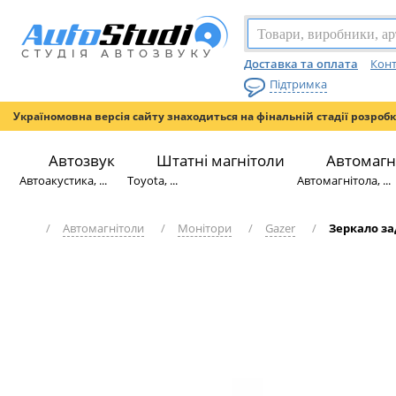
Доставка та оплата
Конт
Підтримка
Україномовна версія сайту знаходиться на фінальній стадії розроб
Автозвук
Штатні магнітоли
Автомагн
Автоакустика, ...
Toyota, ...
Автомагнітола, ...
/
Автомагнітоли
/
Монітори
/
Gazer
/
Зеркало за