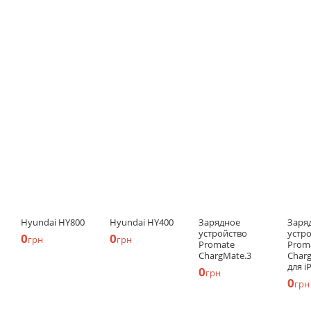
Hyundai HY800
Hyundai HY400
Зарядное
Заря
устройство
устр
0
0
грн
грн
Promate
Prom
ChargMate.3
Charg
для i
0
грн
0
грн