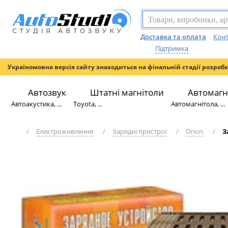
Доставка та оплата
Конт
Підтримка
Україномовна версія сайту знаходиться на фінальній стадії розроб
Автозвук
Штатні магнітоли
Автомагн
Автоакустика, ...
Toyota, ...
Автомагнітола, ...
/
Електроживлення
/
Зарядні пристрої
/
Orion
/
З