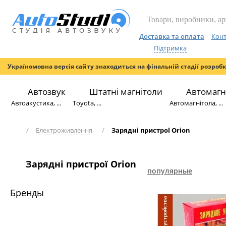
Доставка та оплата
Конт
Підтримка
Україномовна версія сайту знаходиться на фінальній стадії розроб
Автозвук
Штатні магнітоли
Автомагн
Автоакустика, ...
Toyota, ...
Автомагнітола, ...
/
Електроживлення
/
Зарядні пристрої Orion
Зарядні пристрої Orion
популярные
Бренды