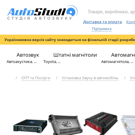
Доставка та оплата
Конт
Підтримка
Україномовна версія сайту знаходиться на фінальній стадії розроб
Автозвук
Штатні магнітоли
Автомагн
Автоакустика, ...
Toyota, ...
Автомагнітола, ...
/
ОПТ та Послуги
/
Установка Звуку в автомобіль
/
Ун