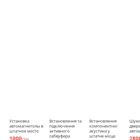
Установка
Встановлення та
Встановлення
Шумо
автомагнитолы в
підключення
компонентної
двер
штатное место
активного
акустики у
авто
сабвуфера
штатне місце
1000
280
грн