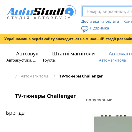
Доставка та оплата
Конт
Підтримка
Україномовна версія сайту знаходиться на фінальній стадії розроб
Автозвук
Штатні магнітоли
Автомагн
Автоакустика, ...
Toyota, ...
Автомагнітола, ...
/
Автомагнітоли
/
TV-тюнеры Challenger
TV-тюнеры Challenger
популярные
Бренды