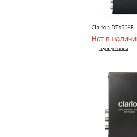
Clarion DTX509E
Нет в наличи
в уподобання