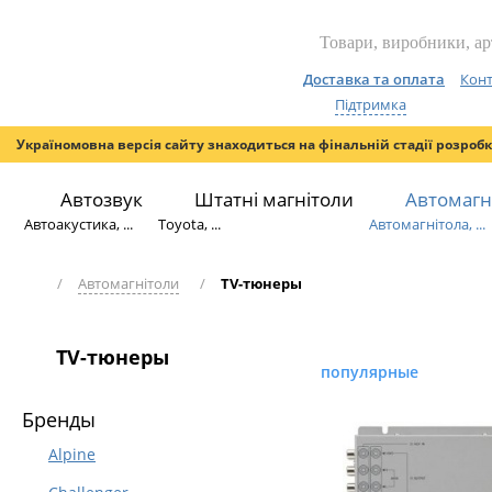
Доставка та оплата
Конт
Підтримка
Україномовна версія сайту знаходиться на фінальній стадії розроб
Автозвук
Штатні магнітоли
Автомагн
Автоакустика, ...
Toyota, ...
Автомагнітола, ...
/
Автомагнітоли
/
TV-тюнеры
TV-тюнеры
популярные
Бренды
Alpine