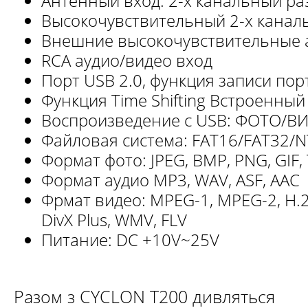
Антенный вход: 2-х канальный р
Высокочувствительный 2-х канал
Внешние высокочувствительные 
RCA аудио/видео вход
Порт USB 2.0, функция записи пор
Функция Time Shifting Встроенный
Воспроизведение с USB: ФОТО/
Файловая система: FAT16/FAT32/N
Формат фото: JPEG, BMP, PNG, GIF, 
Формат аудио MP3, WAV, ASF, AAC
Фрмат видео: MPEG-1, MPEG-2, H.26
DivX Plus, WMV, FLV
Питание: DC +10V~25V
Разом з CYCLON T200 дивляться