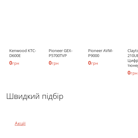
Kenwood KTC-
Pioneer GEX-
Pioneer AVM-
Clayt
D600E
P5700TVP
P9000
210U
Цифр
0
0
0
грн
грн
грн
тюне
0
грн
Швидкий підбір
Акції