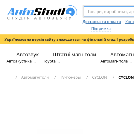
Доставка та оплата
Конт
Підтримка
Україномовна версія сайту знаходиться на фінальній стадії розроб
Автозвук
Штатні магнітоли
Автомагн
Автоакустика, ...
Toyota, ...
Автомагнітола, ...
/
Автомагнітоли
/
TV-тюнеры
/
CYCLON
/
CYCLON