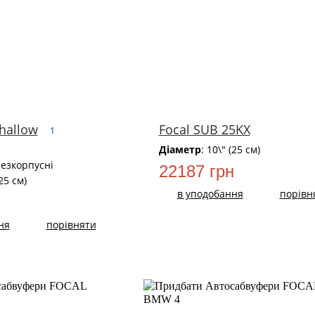
Shallow
Focal SUB 25KX
1
Діаметр
: 10\" (25 см)
Безкорпусні
22187 грн
(25 см)
в уподобання
порівн
ня
порівняти