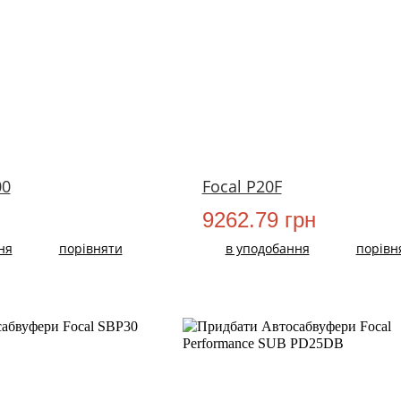
НОВИЙ
00
Focal P20F
9262.79 грн
ня
порівняти
в уподобання
порівн