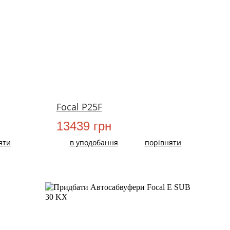
НОВИЙ
Focal P25F
13439 грн
яти
в уподобання
порівняти
НОВИЙ