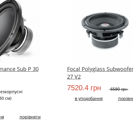
rmance Sub P 30
Focal Polyglass Subwoofe
27 V2
7520.4 грн
6580 грн
Безкорпусні
(30 см)
в уподобання
порівн
ня
порівняти