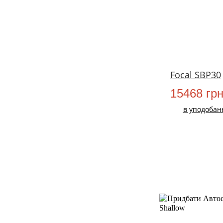
Focal SBP30
15468 гр
в уподобан
НОВИЙ