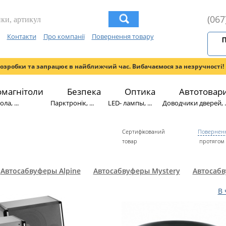
(067
Контакти
Про компанії
Повернення товару
П
розробки та запрацює в найближчий час. Вибачаємося за незручності!
омагнітоли
Безпека
Оптика
Автотовар
ла, ...
Парктронік, ...
LED- лампы, ...
Доводчики дверей, ..
Сертифікований
Поверненн
товар
протягом 
Автосабвуферы Alpine
Автосабвуферы Mystery
Автосабв
В 