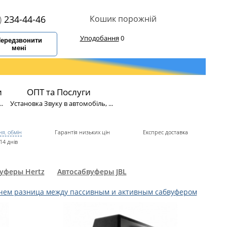
)
234-44-46
Кошик порожній
Уподобання
0
ередзвонити
мені
и
ОПТ та Послуги
.
Установка Звуку в автомобіль, ...
я, обмін
Гарантія низьких цін
Експрес доставка
14 днів
уферы Hertz
Автосабвуферы JBL
чем разница между пассивным и активным сабвуфером