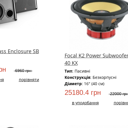
ass Enclosure SB
Focal K2 Power Subwoofe
40 KX
рн
6960 грн
Тип
: Пасивні
Конструкція
: Безкорпусні
ня
порівняти
Діаметр
: 16" (40 см)
25180.4 грн
22000 гр
в уподобання
порівн