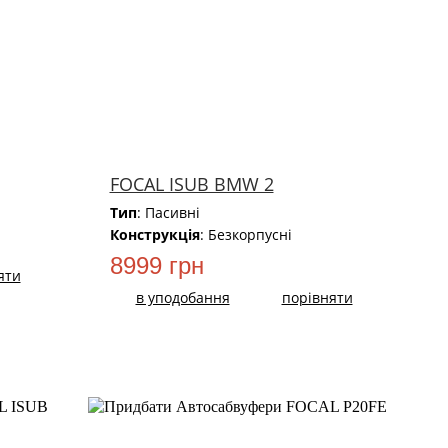
FOCAL ISUB BMW 2
Тип
: Пасивні
Конструкція
: Безкорпусні
8999 грн
яти
в уподобання
порівняти
НОВИЙ