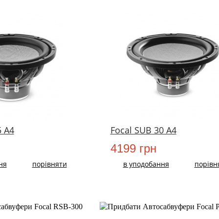
НОВИЙ
5 A4
Focal SUB 30 A4
4199 грн
ня
порівняти
в уподобання
порівн