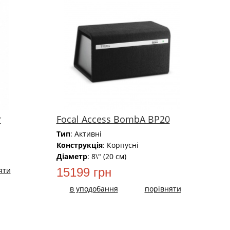
r
Focal Access BombA BP20
Тип
: Активні
Конструкція
: Корпусні
Діаметр
: 8\" (20 см)
яти
15199 грн
в уподобання
порівняти