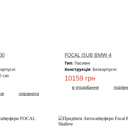
00
FOCAL ISUB BMW 4
Тип
: Пасивні
Корпусні
Конструкція
: Безкорпусні
20 см)
10159 грн
в уподобання
порівн
ня
порівняти
НОВИЙ