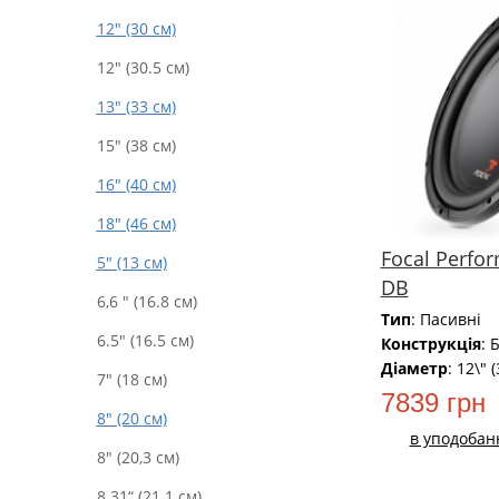
12" (30 см)
12" (30.5 см)
13" (33 см)
15" (38 см)
16" (40 см)
18" (46 см)
Focal Perfo
5" (13 см)
DB
6,6 " (16.8 см)
Тип
: Пасивні
6.5" (16.5 см)
Конструкція
: 
Діаметр
: 12\" 
7" (18 см)
7839 грн
8" (20 см)
в уподобан
8" (20,3 см)
8.31“ (21.1 см)