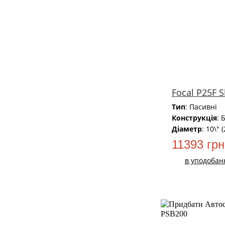
Focal P25F 
Тип
: Пасивні
Конструкція
: 
Діаметр
: 10\" 
11393 грн
в уподобан