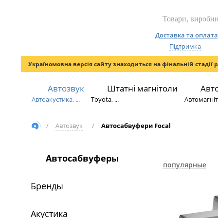
Доставка та оплата
Підтримка
Україномовна версія сайту знаходиться на фінальній стадії 
Автозвук
Штатні магнітоли
Авт
Автоакустика, ...
Toyota, ...
Автомагніто
/
Автозвук
/
Автосабвуфери Focal
Автосабвуферы
популярные
Бренды
Акустика