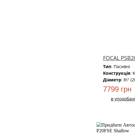
FOCAL PSB2
Тип
: Пасивні
Конструкція
: 
Діаметр
: 8\" (
7799 грн
в уподобан
НОВИЙ