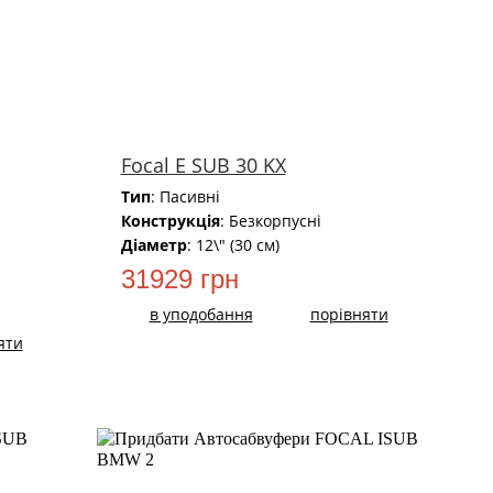
Focal E SUB 30 KX
Тип
: Пасивні
Конструкція
: Безкорпусні
Діаметр
: 12\" (30 см)
31929 грн
в уподобання
порівняти
яти
НОВИЙ