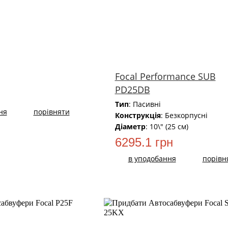
Focal Performance SUB
PD25DB
н
Тип
: Пасивні
ня
порівняти
Конструкція
: Безкорпусні
Діаметр
: 10\" (25 см)
6295.1 грн
в уподобання
порівн
НОВИЙ