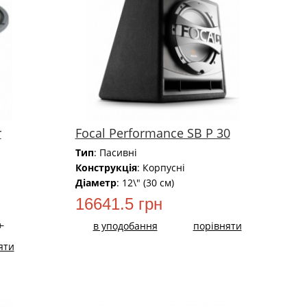
r
Focal Performance SB P 30
Тип
: Пасивні
Конструкція
: Корпусні
Діаметр
: 12\" (30 см)
16641.5 грн
н
в уподобання
порівняти
яти