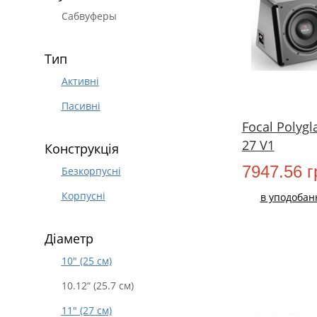
Сабвуферы
Тип
Активні
Пасивні
Focal Polygl
27 V1
Конструкція
7947.56 г
Безкорпусні
Корпусні
в уподобан
Діаметр
10" (25 см)
10.12“ (25.7 см)
11" (27 см)