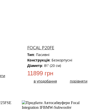
FOCAL P20FE
Тип
: Пасивні
Конструкція
: Безкорпусні
Діаметр
: 8\" (20 см)
11899 грн
яти
в уподобання
порівняти