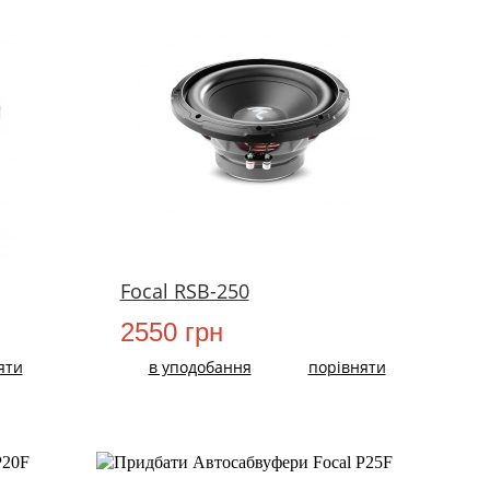
Focal RSB-250
2550 грн
яти
в уподобання
порівняти