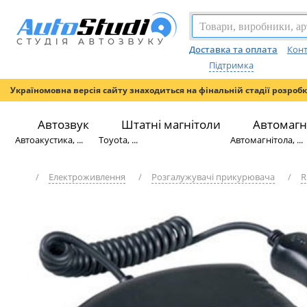
Доставка та оплата
Конт
Підтримка
Україномовна версія сайту знаходиться на фінальній стадії розроб
Автозвук
Штатні магнітоли
Автомагн
Автоакустика, ...
Toyota, ...
Автомагнітола, ...
/
Електроживлення
/
Розгалужувачі прикурювача
/
R