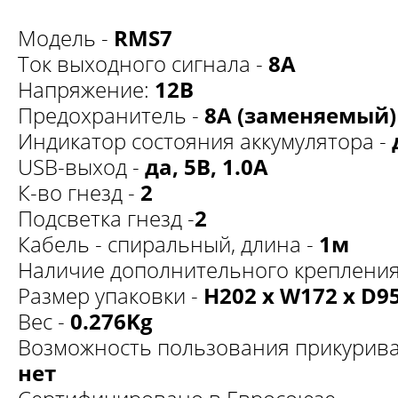
Модель -
RMS7
Ток выходного сигнала -
8А
Напряжение:
12В
Предохранитель -
8А (заменяемый)
Индикатор состояния аккумулятора -
USB-выход -
да, 5В, 1.0А
К-во гнезд -
2
Подсветка гнезд -
2
Кабель - спиральный, длина -
1м
Наличие дополнительного крепления
Размер упаковки -
H202 x W172 x D
Вес -
0.276Kg
Возможность пользования прикурива
нет