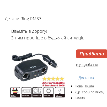
Детали Ring RMS7
Візьміть в дорогу!
З ним простіше в будь-якій ситуації.
Придбати
в уподобання
Доставка
Нова Пошта
Кур`єром по Києву
Інтайм