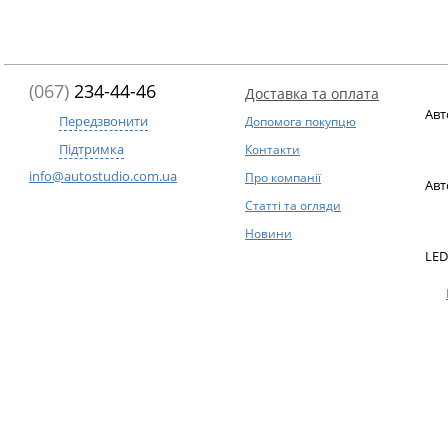
(067)
234-44-46
Доставка та оплата
Авт
Передзвонити
Допомога покупцю
Підтримка
Контакти
info@autostudio.com.ua
Про компанії
Авт
Статті та огляди
Новини
LED