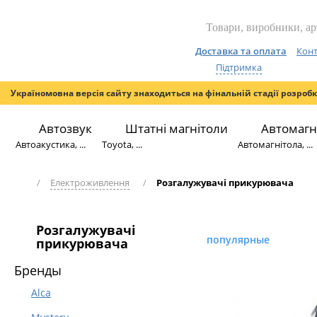
Доставка та оплата
Конт
Підтримка
Україномовна версія сайту знаходиться на фінальній стадії розроб
Автозвук
Штатні магнітоли
Автомагн
Автоакустика, ...
Toyota, ...
Автомагнітола, ...
/
Електроживлення
/
Розгалужувачі прикурювача
Розгалужувачі
популярные
прикурювача
Бренды
Alca