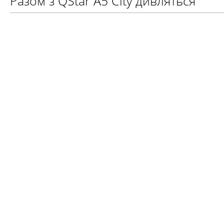
Разом з QStar A5 City дивляться