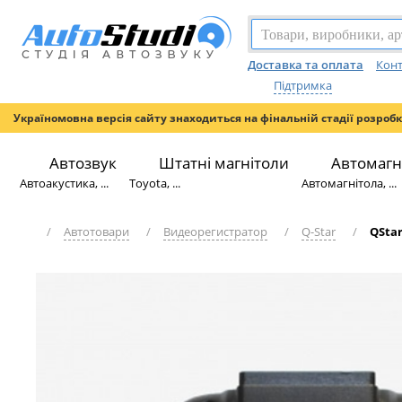
Доставка та оплата
Конт
Підтримка
Україномовна версія сайту знаходиться на фінальній стадії розроб
Автозвук
Штатні магнітоли
Автомагн
Автоакустика, ...
Toyota, ...
Автомагнітола, ...
/
Автотовари
/
Видеорегистратор
/
Q-Star
/
QStar