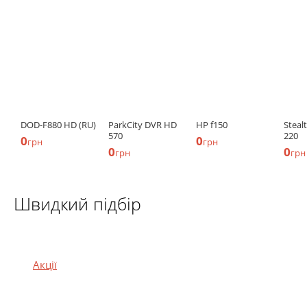
DOD-F880 HD (RU)
ParkCity DVR HD
HP f150
Steal
570
220
0
0
грн
грн
0
0
грн
грн
Швидкий підбір
Акції