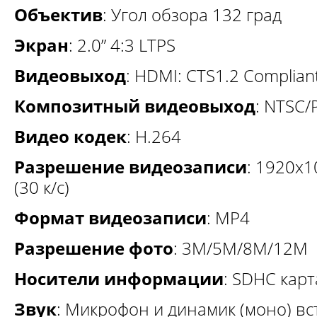
Объектив
: Угол обзора 132 град
Экран
: 2.0” 4:3 LTPS
Видеовыход
: HDMI: CTS1.2 Complian
Композитный видеовыход
: NTSC/
Видео кодек
: H.264
Разрешение видеозаписи
: 1920х1
(30 к/с)
Формат видеозаписи
: MP4
Разрешение фото
: 3М/5М/8М/12М
Носители информации
: SDHC карт
Звук
: Микрофон и динамик (моно) в