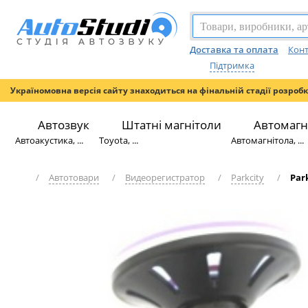
Доставка та оплата
Конт
Підтримка
Україномовна версія сайту знаходиться на фінальній стадії розроб
Автозвук
Штатні магнітоли
Автомагн
Автоакустика, ...
Toyota, ...
Автомагнітола, ...
/
Автотовари
/
Видеорегистратор
/
Parkcity
/
Par