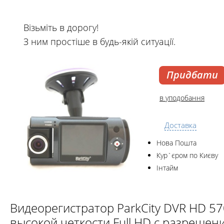
Візьміть в дорогу!
З ним простіше в будь-якій ситуації.
Придбати
в уподобання
Доставка
Нова Пошта
Кур`єром по Києву
Інтайм
Видеорегистратор ParkCity DVR HD 5
высокой четкости Full HD с разрешен