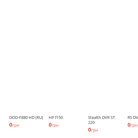
DOD-F880 HD (RU)
HP f150
Stealth DVR ST
RS D
220
0
0
0
грн
грн
грн
0
грн