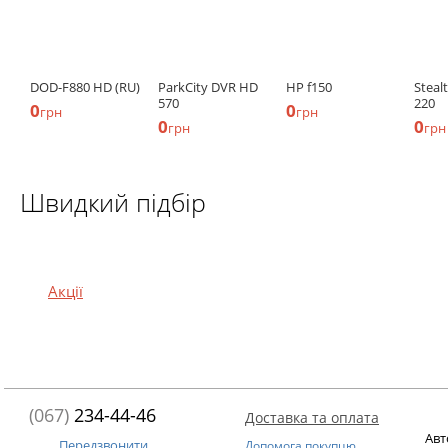
DOD-F880 HD (RU)
ParkCity DVR HD
HP f150
Steal
570
220
0
0
грн
грн
0
0
грн
грн
Швидкий підбір
Акції
(067)
234-44-46
Доставка та оплата
Авт
Передзвонити
Допомога покупцю