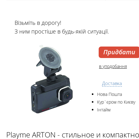
Візьміть в дорогу!
З ним простіше в будь-якій ситуації.
Придбати
в уподобання
Доставка
Нова Пошта
Кур`єром по Києву
Інтайм
Playme ARTON - стильное и компакт