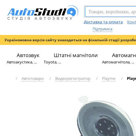
Доставка та оплата
Конт
Підтримка
Україномовна версія сайту знаходиться на фінальній стадії розроб
Автозвук
Штатні магнітоли
Автомагн
Автоакустика, ...
Toyota, ...
Автомагнітола, ...
/
Автотовари
/
Видеорегистратор
/
Playme
/
Play