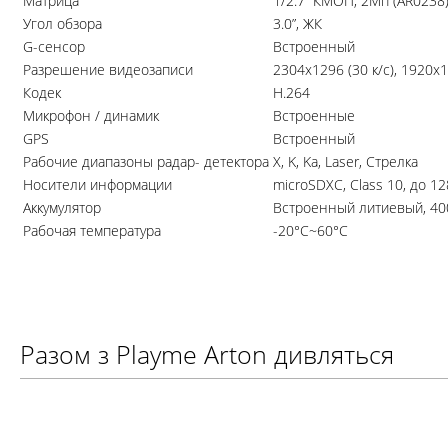
Матрица
1/2.7” КМОП, 2Мп (AR0238
Угол обзора
3.0”, ЖК
G-сенсор
Встроенный
Разрешение видеозаписи
2304x1296 (30 к/с), 1920x10
Кодек
H.264
Микрофон / динамик
Встроенные
GPS
Встроенный
Рабочие диапазоны радар- детектора
X, K, Ka, Laser, Стрелка
Носители информации
microSDXC, Class 10, до 12
Аккумулятор
Встроенный литиевый, 40
Рабочая температура
-20°С~60°С
Разом з Playme Arton дивляться