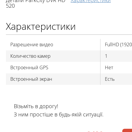
Детали ParkCity DVR HD
Характеристики
520
Характеристики
Разрешение видео
FullHD (192
Количество камер
1
Встроенный GPS
Нет
Встроенный экран
Есть
Візьміть в дорогу!
З ним простіше в будь-якій ситуації.