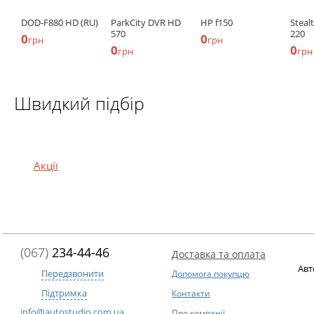
DOD-F880 HD (RU)
ParkCity DVR HD
HP f150
Steal
570
220
0
0
грн
грн
0
0
грн
грн
Швидкий підбір
Акції
(067)
234-44-46
Доставка та оплата
Авт
Передзвонити
Допомога покупцю
Підтримка
Контакти
info@autostudio.com.ua
Про компанії