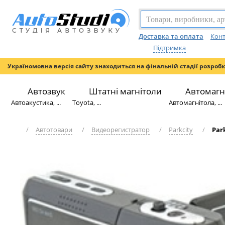
Доставка та оплата
Конт
Підтримка
Україномовна версія сайту знаходиться на фінальній стадії розроб
Автозвук
Штатні магнітоли
Автомагн
Автоакустика, ...
Toyota, ...
Автомагнітола, ...
/
Автотовари
/
Видеорегистратор
/
Parkcity
/
Par