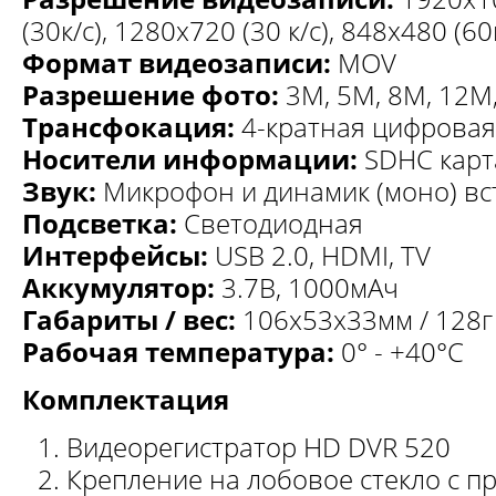
(30к/с), 1280х720 (30 к/с), 848х480 (60
Формат видеозаписи:
MOV
Разрешение фото:
3М, 5М, 8М, 12М
Трансфокация:
4-кратная цифровая
Носители информации:
SDHC карт
Звук:
Микрофон и динамик (моно) в
Подсветка:
Светодиодная
Интерфейсы:
USB 2.0, HDMI, TV
Аккумулятор:
3.7В, 1000мАч
Габариты / вес:
106х53х33мм / 128г
Рабочая температура:
0° - +40°С
Комплектация
Видеорегистратор HD DVR 520
Крепление на лобовое стекло с п