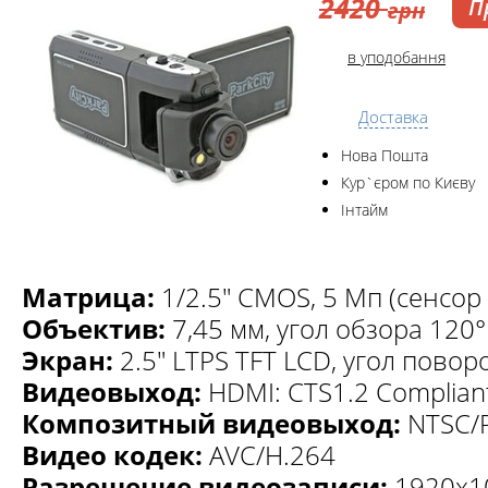
2420
П
грн
в уподобання
Доставка
Нова Пошта
Кур`єром по Києву
Інтайм
Матрица:
1/2.5" CMOS, 5 Мп (сенсо
Объектив:
7,45 мм, угол обзора 120°
Экран:
2.5" LTPS TFT LCD, угол повор
Видеовыход:
HDMI: CTS1.2 Complian
Композитный видеовыход:
NTSC/
Видео кодек:
AVC/H.264
Разрешение видеозаписи:
1920х10