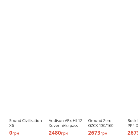
Sound Civilization
Audison VRx HL12
Ground Zero
Rockf
X6
Xover hi/lo pass
GZCX 130/160
PP4-
0
2480
2673
267
грн
грн
грн