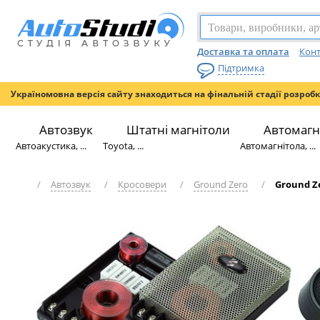
Доставка та оплата
Конт
Підтримка
Україномовна версія сайту знаходиться на фінальній стадії розроб
Автозвук
Штатні магнітоли
Автомагн
Автоакустика, ...
Toyota, ...
Автомагнітола, ...
/
Автозвук
/
Кросовери
/
Ground Zero
/
Ground Z