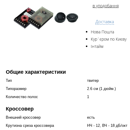
в уподобання
Доставка
Нова Пошта
Кур`єром по Києву
Інтайм
Общие характеристики
Тип
твитер
Типоразмер
2.6 см (1 дюйм.)
Количество полос
1
Кроссовер
Внешний кроссовер
есть
Крутизна среза кроссовера
НЧ - 12, ВЧ - 18 дБ/окт