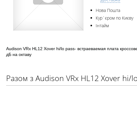
Нова Пошта
Кур`єром по Києву
Інтайм
Audison VRx HL12 Xover hi/lo pass- встраеваемая плата кроссове
дБ на октаву
Разом з Audison VRx HL12 Xover hi/l