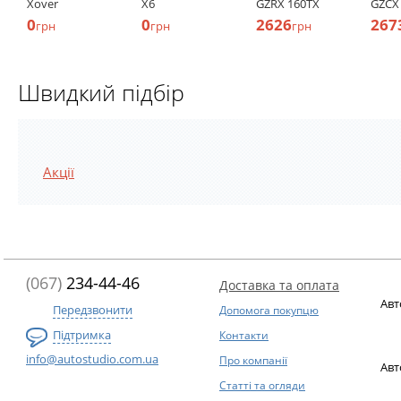
Xover
X6
GZRX 160TX
GZCX
0
0
2626
267
грн
грн
грн
Швидкий підбір
Акції
(067)
234-44-46
Доставка та оплата
Авт
Передзвонити
Допомога покупцю
Підтримка
Контакти
info@autostudio.com.ua
Про компанії
Авт
Статті та огляди