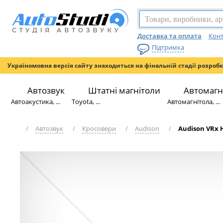
Доставка та оплата
Конт
Підтримка
Україномовна версія сайту знаходиться на фінальній стадії розроб
Автозвук
Штатні магнітоли
Автомагн
Автоакустика, ...
Toyota, ...
Автомагнітола, ...
/
Автозвук
/
Кросовери
/
Audison
/
Audison VRx H