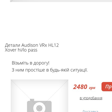
Детали Audison VRx HL12
Xover hi/lo pass
Візьміть в дорогу!
З ним простіше в будь-якій ситуації.
2480
Пр
грн
в уподобання
Доставка