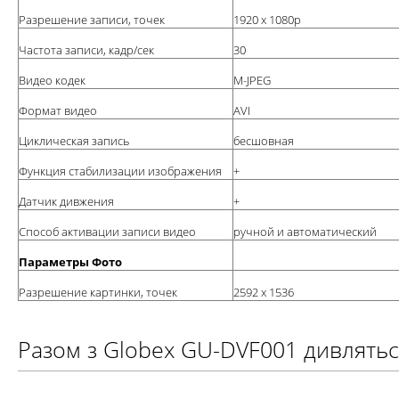
Разрешение записи, точек
1920 х 1080р
Частота записи, кадр/сек
30
Видео кодек
M-JPEG
Формат видео
AVI
Циклическая запись
бесшовная
Функция стабилизации изображения
+
Датчик дивжения
+
Способ активации записи видео
ручной и автоматический
Параметры Фото
Разрешение картинки, точек
2592 x 1536
Разом з Globex GU-DVF001 дивлять