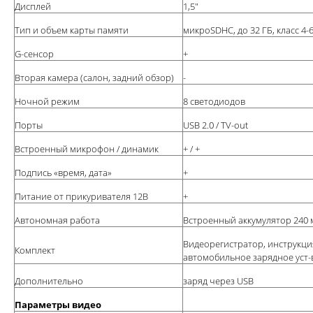
Дисплей
1,5"
Тип и объем карты памяти
микроSDHC, до 32 ГБ, класс 4-
G-сенсор
+
Вторая камера (салон, задний обзор)
-
Ночной режим
8 светодиодов
Порты
USB 2.0 / TV-out
Встроенный микрофон / динамик
+ / +
Подпись «время, дата»
+
Питание от прикуривателя 12В
+
Автономная работа
Встроенный аккумулятор 240
Видеорегистратор, инструкция
Комплект
автомобильное зарядное уст-
Дополнительно
заряд через USB
Параметры видео