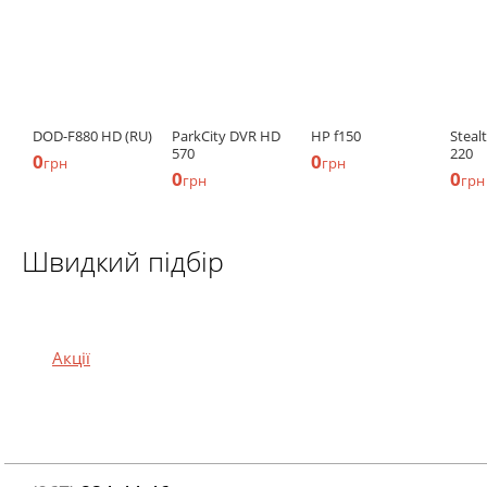
DOD-F880 HD (RU)
ParkCity DVR HD
HP f150
Steal
570
220
0
0
грн
грн
0
0
грн
грн
Швидкий підбір
Акції