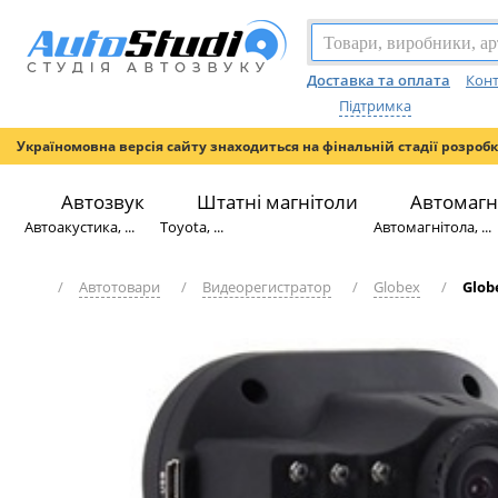
Доставка та оплата
Конт
Підтримка
Україномовна версія сайту знаходиться на фінальній стадії розроб
Автозвук
Штатні магнітоли
Автомагн
Автоакустика, ...
Toyota, ...
Автомагнітола, ...
/
Автотовари
/
Видеорегистратор
/
Globex
/
Glob