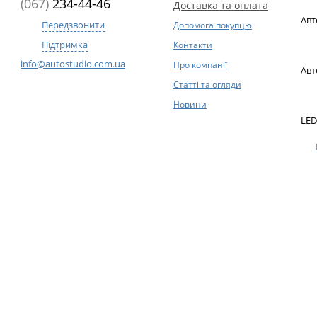
(067)
234-44-46
Доставка та оплата
Авт
Передзвонити
Допомога покупцю
Підтримка
Контакти
info@autostudio.com.ua
Про компанії
Авт
Статті та огляди
Новини
LED