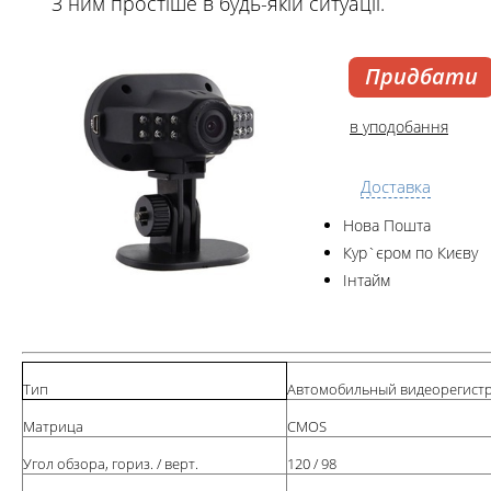
З ним простіше в будь-якій ситуації.
Придбати
в уподобання
Доставка
Нова Пошта
Кур`єром по Києву
Інтайм
Тип
Автомобильный видеорегист
Матрица
CMOS
Угол обзора, гориз. / верт.
120 / 98