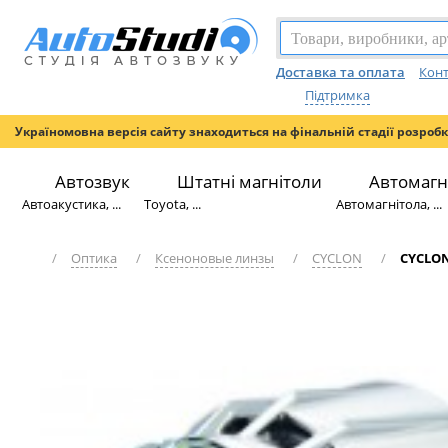
Доставка та оплата
Конт
Підтримка
Україномовна версія сайту знаходиться на фінальній стадії розроб
Автозвук
Штатні магнітоли
Автомагн
Автоакустика, ...
Toyota, ...
Автомагнітола, ...
/
Оптика
/
Ксеноновые линзы
/
CYCLON
/
CYCLON