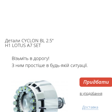
Детали CYCLON BL 2.5"
H1 LOTUS A7 SET
Візьміть в дорогу!
З ним простіше в будь-якій ситуації.
Придбати
в уподобання
Доставка