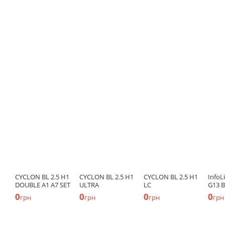
CYCLON BL 2.5 H1
CYCLON BL 2.5 H1
CYCLON BL 2.5 H1
InfoL
DOUBLE A1 A7 SET
ULTRA
LC
G13 B
0
0
0
0
грн
грн
грн
грн