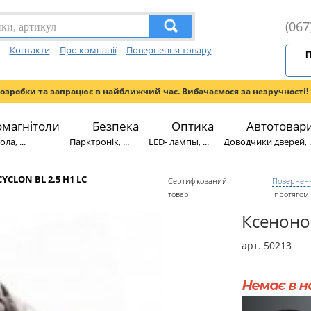
(067
Контакти
Про компанії
Повернення товару
П
розробки та запрацює в найближчий час. Вибачаємося за незручності!
омагнітоли
Безпека
Оптика
Автотовар
ла, ...
Парктронік, ...
LED- лампы, ...
Доводчики дверей, ..
CYCLON BL 2.5 H1 LC
Сертифікований
Поверненн
товар
протягом 
Ксеноно
арт. 50213