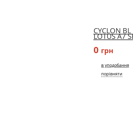
CYCLON BL 
LOTUS A7 S
0
грн
в уподобання
порівняти