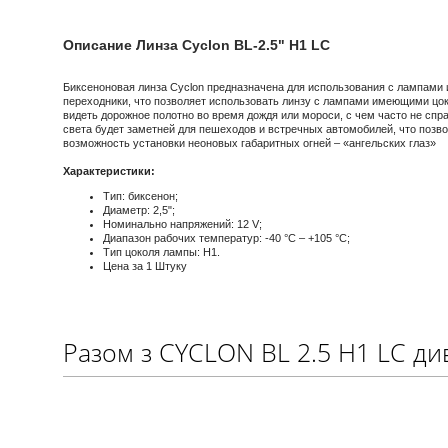
Описание Линза Cyclon BL-2.5" H1 LC
Биксеноновая линза Cyclon предназначена для использования с лампами
переходники, что позволяет использовать линзу с лампами имеющими цок
видеть дорожное полотно во время дождя или мороси, с чем часто не сп
света будет заметней для пешеходов и встречных автомобилей, что позв
возможность установки неоновых габаритных огней – «ангельских глаз»
Характеристики:
Тип: биксенон;
Диаметр: 2,5";
Номинально напряжений: 12 V;
Диапазон рабочих температур: -40 °C – +105 °C;
Тип цоколя лампы: H1.
Цена за 1 Штуку
Разом з CYCLON BL 2.5 H1 LC ди