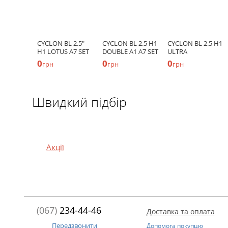
CYCLON BL 2.5"
CYCLON BL 2.5 H1
CYCLON BL 2.5 H1
H1 LOTUS A7 SET
DOUBLE A1 A7 SET
ULTRA
0
0
0
грн
грн
грн
Швидкий підбір
Акції
(067)
234-44-46
Доставка та оплата
Передзвонити
Допомога покупцю