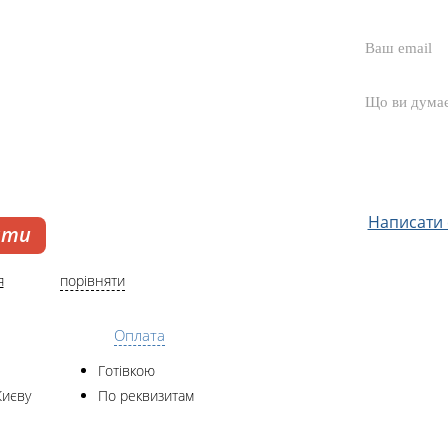
Написати с
ати
я
порівняти
Оплата
Готівкою
Києву
По реквизитам