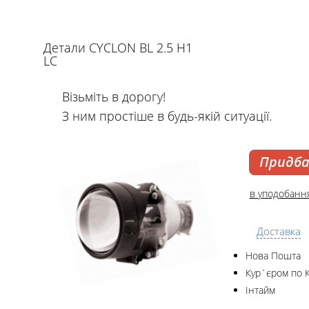
Детали CYCLON BL 2.5 H1
LC
Візьміть в дорогу!
З ним простіше в будь-якій ситуації.
Придб
в уподобанн
Доставка
Нова Пошта
Кур`єром по 
Інтайм