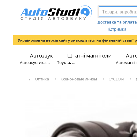
Доставка та оплата
Підтримка
Україномовна версія сайту знаходиться на фінальній стадії 
Автозвук
Штатні магнітоли
Авт
Автоакустика, ...
Toyota, ...
Автомагніто
/
Оптика
/
Ксеноновые линзы
/
CYCLON
/