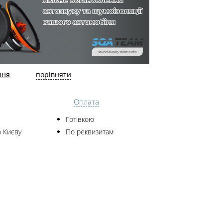
ння
порівняти
Оплата
Готівкою
 Києву
По реквизитам