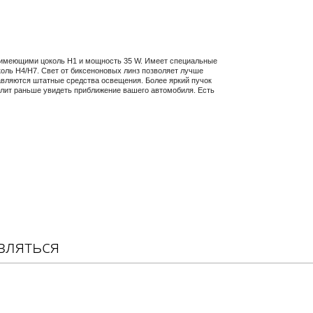
 имеющими цоколь H1 и мощность 35 W. Имеет специальные
оль H4/H7. Свет от биксеноновых линз позволяет лучше
равляются штатные средства освещения. Более яркий пучок
олит раньше увидеть приближение вашего автомобиля. Есть
вляться