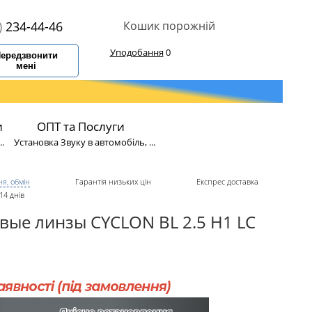
)
234-44-46
Кошик порожній
Уподобання
0
ередзвонити
мені
и
ОПТ та Послуги
.
Установка Звуку в автомобіль, ...
я, обмін
Гарантія низьких цін
Експрес доставка
14 днів
вые линзы CYCLON BL 2.5 H1 LC