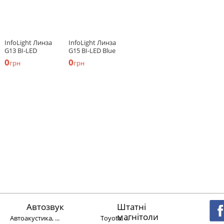
InfoLight Линза
InfoLight Линза
G13 BI-LED
G15 BI-LED Blue
0
0
грн
грн
Автозвук
Штатні
магнітоли
Автоакустика, ...
Toyota, ...