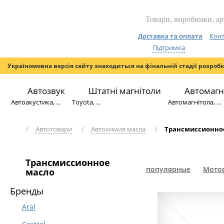
Доставка та оплата
Конт
Підтримка
Україномовна версія сайту знаходиться на фінальній стадії розроб
Автозвук
Штатні магнітоли
Автомагн
Автоакустика, ...
Toyota, ...
Автомагнітола, ...
/
Автотовари
/
Автохимия масла
/
Трансмиссионно
Трансмиссионное
популярные
Мотор
масло
Бренды
Aral