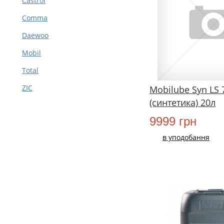
Castrol
Comma
Daewoo
Mobil
Total
ZIC
Mobilube Syn LS
(синтетика) 20л
9999 грн
в уподобання